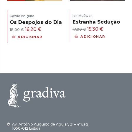
Ian McEwan
Kazuo Ishiguro
Estranha Sedução
Os Despojos do Dia
O
O
15,30
€
O
O
16,20
€
17,00
€
18,00
€
preço
preço
preço
preço
ADICIONAR
ADICIONAR
original
atual
original
atual
era:
é:
era:
é:
17,00 €.
15,30 €.
18,00 €.
16,20 €.
Av. António Augusto de Aguiar, 21 – 4º Esq.
1050-012 Lisboa