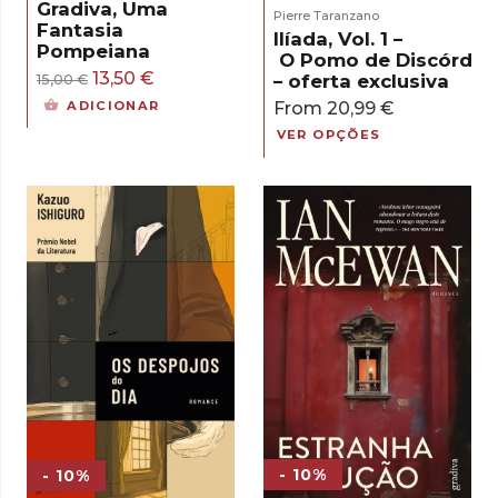
Gradiva, Uma
Pierre Taranzano
Fantasia
Ilíada, Vol. 1 –
Pompeiana
O Pomo de Discórdia
O
O
13,50
€
– oferta exclusiva
15,00
€
preço
preço
From
20,99
€
ADICIONAR
original
atual
VER OPÇÕES
era:
é:
15,00 €.
13,50 €.
- 10%
- 10%