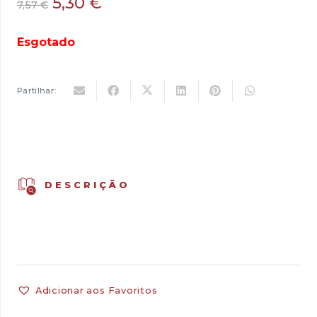
O
O
5,30
€
7,57
€
preço
preço
original
atual
Esgotado
era:
é:
7,57 €.
5,30 €.
Partilhar:
DESCRIÇÃO
Adicionar aos Favoritos