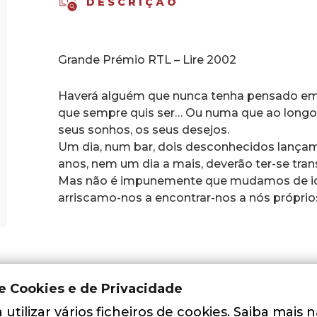
DESCRIÇÃO
Grande Prémio RTL – Lire 2002
Haverá alguém que nunca tenha pensado em 
que sempre quis ser… Ou numa que ao long
seus sonhos, os seus desejos.
Um dia, num bar, dois desconhecidos lançam
anos, nem um dia a mais, deverão ter-se tra
Mas não é impunemente que mudamos de iden
arriscamo-nos a encontrar-nos a nós próprio
de Cookies e de Privacidade
Adicionar aos Favoritos
utilizar vários ficheiros de cookies. Saiba mais 