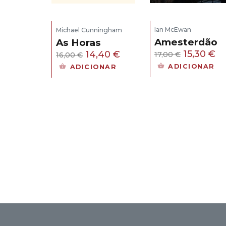
Ian McEwan
Michael Cunningham
Amesterdão
As Horas
O
O
O
O
15,30
€
14,40
€
17,00
€
16,00
€
preço
pr
preço
preço
ADICIONAR
ADICIONAR
original
at
original
atual
era:
é:
era:
é:
17,00 €.
15
16,00 €.
14,40 €.