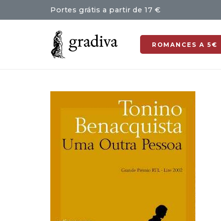
Portes grátis a partir de 17 €
ROMANCES A 5€