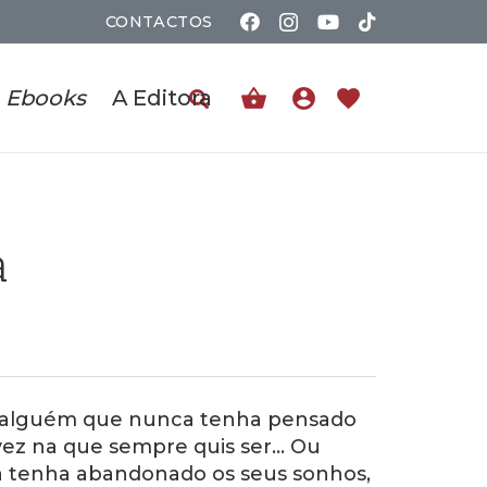
CONTACTOS
shopping_basket
account_circle
favorite
Ebooks
A Editora
a
á alguém que nunca tenha pensado
vez na que sempre quis ser… Ou
 tenha abandonado os seus sonhos,