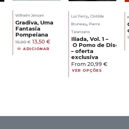
,
Wilhelm Jensen
Luc Ferry
Clotilde
Gradiva, Uma
,
Bruneau
Pierre
Fantasia
Taranzano
Pompeiana
eço
Ilíada, Vol. 1 –
O
O
13,50
€
15,00
€
O Pomo de Discórd
ual
preço
preço
ADICIONAR
– oferta
original
atual
exclusiva
,30 €.
era:
é:
From
20,99
€
15,00 €.
13,50 €.
VER OPÇÕES