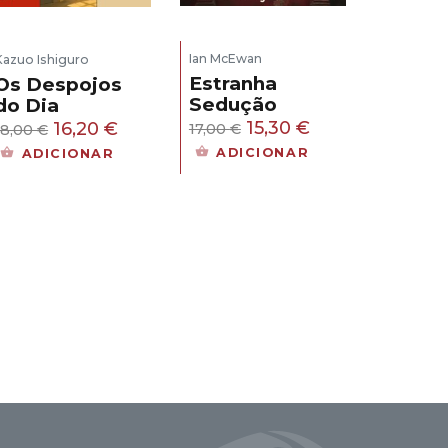
Ian McEwan
Kazuo Ishiguro
Estranha
Os Despojos
Sedução
do Dia
O
O
O
O
15,30
€
16,20
€
17,00
€
18,00
€
preço
preço
preço
preço
ia
ADICIONAR
ADICIONAR
original
atual
original
atual
era:
é:
era:
é:
17,00 €.
15,30 €.
18,00 €.
16,20 €.