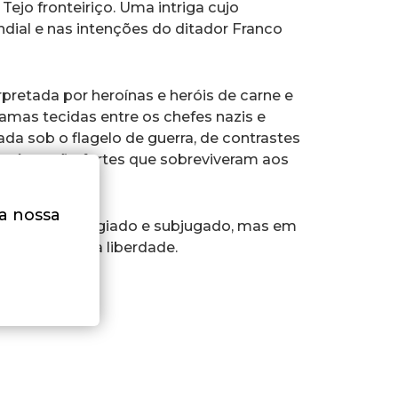
 Tejo fronteiriço. Uma intriga cujo
dial e nas intenções do ditador Franco
rpretada por heroínas e heróis de carne e
ramas tecidas entre os chefes nazis e
a sob o flagelo de guerra, de contrastes
uínos, tão fortes que sobreviveram aos
na nossa
a, num país vigiado e subjugado, mas em
osamente pela liberdade.