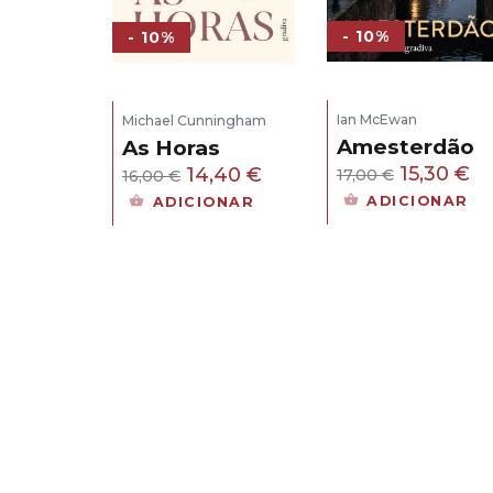
- 10%
- 10%
Ian McEwan
Michael Cunningham
Amesterdão
As Horas
O
O
O
O
15,30
€
14,40
€
17,00
€
16,00
€
preço
pr
preço
preço
ADICIONAR
ADICIONAR
original
at
original
atual
era:
é:
era:
é:
17,00 €.
15
16,00 €.
14,40 €.