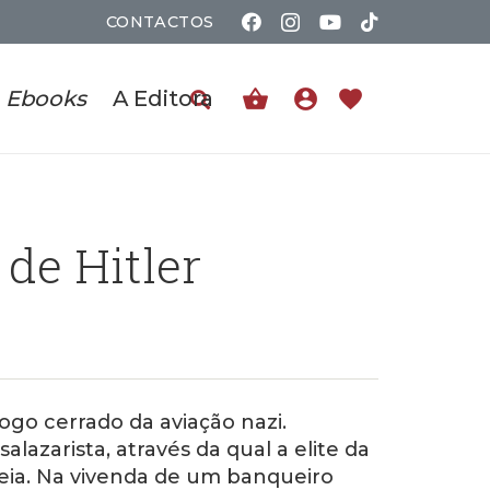
CONTACTOS
shopping_basket
account_circle
favorite
Ebooks
A Editora
de Hitler
fogo cerrado da aviação nazi.
lazarista, através da qual a elite da
lheia. Na vivenda de um banqueiro