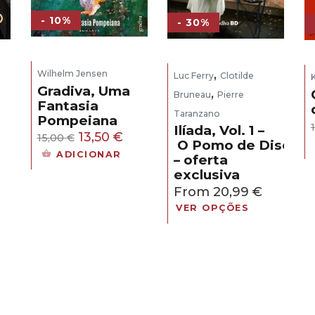
- 10%
- 30%
,
Wilhelm Jensen
Luc Ferry
Clotilde
Gradiva, Uma
,
Bruneau
Pierre
Fantasia
Taranzano
Pompeiana
eço
Ilíada, Vol. 1 –
O
O
13,50
€
15,00
€
O Pomo de Discórd
ual
preço
preço
ADICIONAR
– oferta
original
atual
exclusiva
,30 €.
era:
é:
From
20,99
€
15,00 €.
13,50 €.
VER OPÇÕES