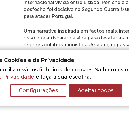
internacional vivida entre Lisboa, Peniche e o
desfecho foi decisivo na Segunda Guerra Mun
para atacar Portugal.
Uma narrativa inspirada em factos reais, inte
osso que arriscaram a vida para desatar as t
regimes colaboracionistas. Uma acção passad
entre um amor de conveniência e amores gen
desencontros da vida, e à própria morte.
de Cookies e de Privacidade
utilizar vários ficheiros de cookies. Saiba mais 
O retrato escondido de uma época dramátic
e Privacidade
e faça a sua escolha.
que muita gente lutou inconformada e coraj
Configurações
Aceitar todos