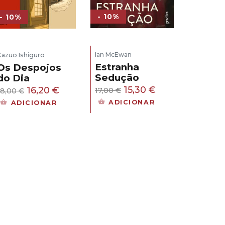
- 10%
- 10%
Ian McEwan
Kazuo Ishiguro
Estranha
Os Despojos
Sedução
do Dia
O
O
O
O
15,30
€
16,20
€
17,00
€
18,00
€
preço
preço
preço
preço
ia
ADICIONAR
ADICIONAR
original
atual
original
atual
era:
é:
era:
é:
17,00 €.
15,30 €.
18,00 €.
16,20 €.