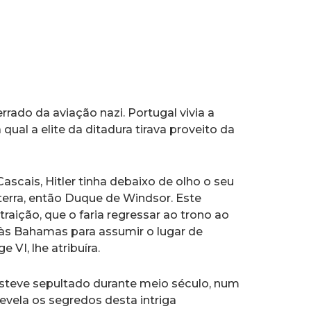
errado da aviação nazi. Portugal vivia a
qual a elite da ditadura tirava proveito da
scais, Hitler tinha debaixo de olho o seu
laterra, então Duque de Windsor. Este
raição, que o faria regressar ao trono ao
 às Bahamas para assumir o lugar de
 VI, lhe atribuíra.
teve sepultado durante meio século, num
revela os segredos desta intriga