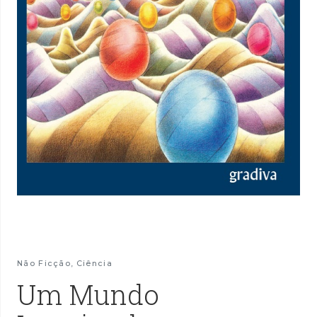
Não Ficção
,
Ciência
Um Mundo