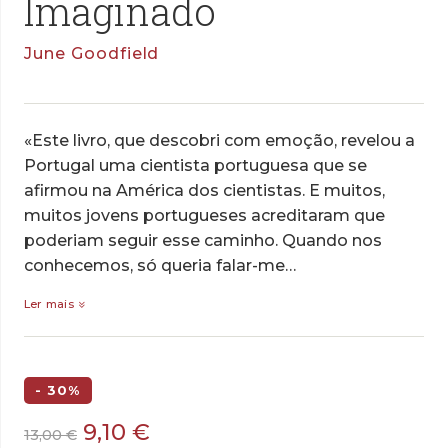
Imaginado
June Goodfield
«Este livro, que descobri com emoção, revelou a
Portugal uma cientista portuguesa que se
afirmou na América dos cientistas. E muitos,
muitos jovens portugueses acreditaram que
poderiam seguir esse caminho. Quando nos
conhecemos, só queria falar-me…
Ler mais
- 30%
O
O
9,10
€
13,00
€