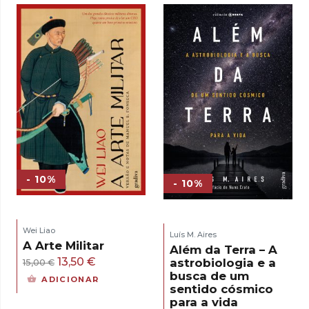
era:
é:
17,00 €.
15,30 €.
- 10%
- 10%
Wei Liao
Luís M. Aires
A Arte Militar
Além da Terra – A
O
O
13,50
€
astrobiologia e a
15,00
€
busca de um
preço
preço
ADICIONAR
sentido cósmico
original
atual
para a vida