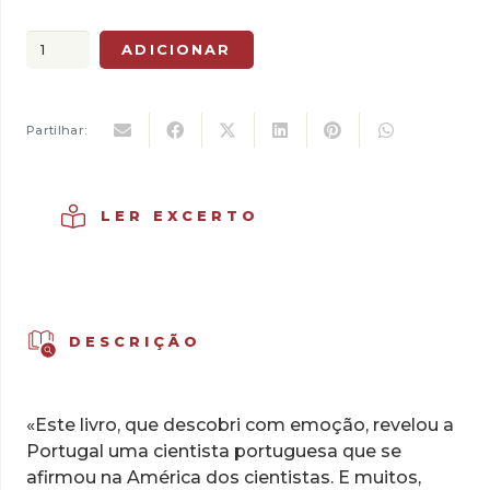
preço
preço
original
atual
Quantidade
ADICIONAR
era:
é:
de
13,00 €.
9,10 €.
Um
Mundo
Partilhar:
Imaginado
LER EXCERTO
DESCRIÇÃO
«Este livro, que descobri com emoção, revelou a
Portugal uma cientista portuguesa que se
afirmou na América dos cientistas. E muitos,