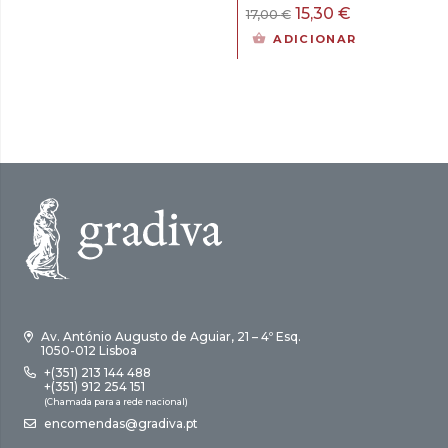
era:
é:
O
O
15,30
€
17,00
€
15,00 €.
13,50 €.
preço
preço
ADICIONAR
original
atual
era:
é:
17,00 €.
15,30 €.
Av. António Augusto de Aguiar, 21 – 4º Esq.
1050-012 Lisboa
+(351) 213 144 488
+(351) 912 254 151
(Chamada para a rede nacional)
encomendas@gradiva.pt