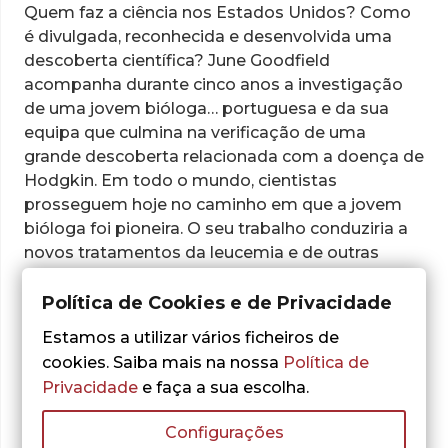
Quem faz a ciência nos Estados Unidos? Como
é divulgada, reconhecida e desenvolvida uma
descoberta científica? June Goodfield
acompanha durante cinco anos a investigação
de uma jovem bióloga… portuguesa e da sua
equipa que culmina na verificação de uma
grande descoberta relacionada com a doença de
Hodgkin. Em todo o mundo, cientistas
prosseguem hoje no caminho em que a jovem
bióloga foi pioneira. O seu trabalho conduziria a
novos tratamentos da leucemia e de outras
formas de cancro.
Política de Cookies e de Privacidade
São esses cinco anos de trabalho, persistência,
Estamos a utilizar vários ficheiros de
criatividade, experiências, tensões, esperança
cookies. Saiba mais na nossa
Política de
adiada, sacrifício e finalmente reconhecimento e
Privacidade
e faça a sua escolha.
gratificação que estão esplendidamente fixados
neste livro singular.
Configurações