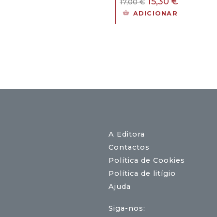
O
O
15,30
€
17,00
€
,30 €.
preço
preço
ADICIONAR
original
atual
era:
é:
17,00 €.
15,30 €.
A Editora
Contactos
Política de Cookies
Política de litígio
Ajuda
Siga-nos: