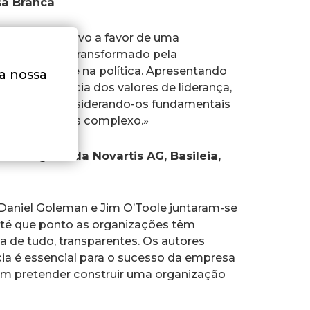
sa Branca
roso imperativo a favor de uma
 fronteiras transformado pela
as empresas e na política. Apresentando
na nossa
m a importância dos valores de liderança,
sabilidade, considerando-os fundamentais
 cada vez mais complexo.»
ctor-geral da Novartis AG, Basileia,
, Daniel Goleman e Jim O’Toole juntaram-se
 até que ponto as organizações têm
a de tudo, transparentes. Os autores
ia é essencial para o sucesso da empresa
quem pretender construir uma organização