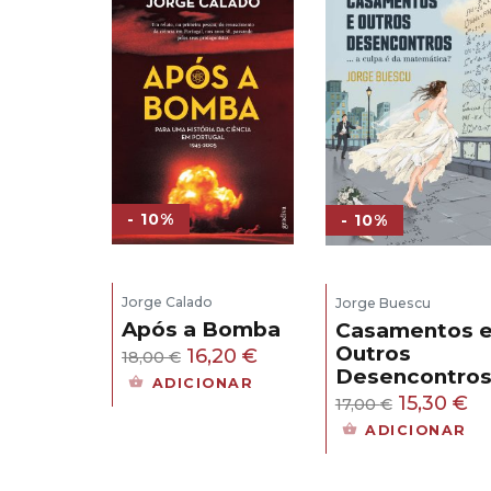
- 10%
- 10%
Jorge Calado
Jorge Buescu
Após a Bomba
Casamentos 
Outros
O
O
16,20
€
18,00
€
Desencontro
preço
preço
ADICIONAR
O
O
15,30
€
17,00
€
original
atual
preço
pr
ADICIONAR
era:
é:
original
at
18,00 €.
16,20 €.
era:
é: