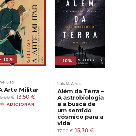
- 10%
- 10%
Wei Liao
Luís M. Aires
A Arte Militar
Além da Terra –
O
O
13,50
€
A astrobiologia
15,00
€
e a busca de
preço
preço
ADICIONAR
um sentido
original
atual
cósmico para a
era:
é:
vida
15,00 €.
13,50 €.
O
O
15,30
€
17,00
€