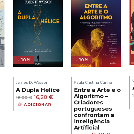
- 10%
- 10%
James D. Watson
Paula Cristina Cunha
A Dupla Hélice
Entre a Arte e o
e
Algoritmo –
O
O
16,20
€
18,00
€
Criadores
s
preço
preço
ADICIONAR
portugueses
original
atual
confrontam a
eço
era:
é:
Inteligência
ual
18,00 €.
16,20 €.
Artificial