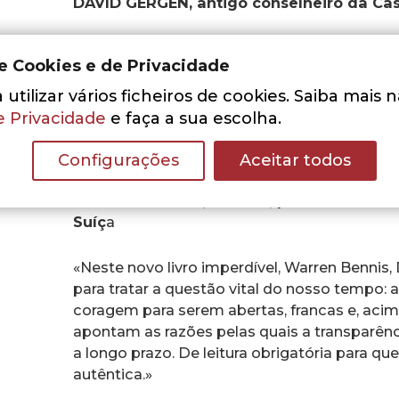
DAVID GERGEN, antigo conselheiro da Ca
«Transparência descreve vividamente o pode
de Cookies e de Privacidade
comunicação aberta e franca num mundo sem
tecnologia da informação e o seu impacto n
utilizar vários ficheiros de cookies. Saiba mais 
muitos exemplos práticos, os autores realça
e Privacidade
e faça a sua escolha.
integridade, sinceridade, coragem e respon
para um sucesso sustentável num ambiente
Configurações
Aceitar todos
DANIEL VASELLA, médico, presidente e dire
Suíç
a
«Neste novo livro imperdível, Warren Bennis
para tratar a questão vital do nosso tempo:
coragem para serem abertas, francas e, acim
apontam as razões pelas quais a transparênc
a longo prazo. De leitura obrigatória para 
autêntica.»