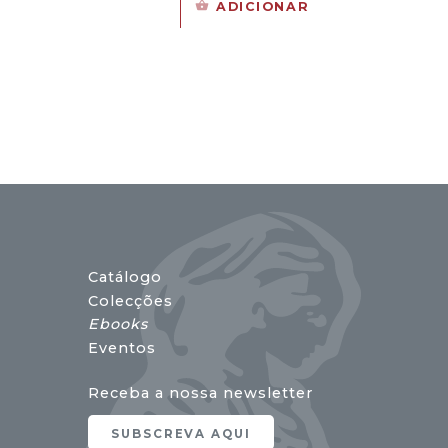
preço
preço
ADICIONAR
original
atual
era:
é:
17,00 €.
15,30 €.
Catálogo
Colecções
Ebooks
Eventos
Receba a nossa newsletter
SUBSCREVA AQUI