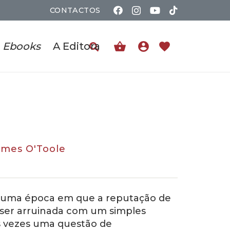
CONTACTOS
shopping_basket
account_circle
favorite
Ebooks
A Editora
ames O'Toole
uma época em que a reputação de
ser arruinada com um simples
as vezes uma questão de