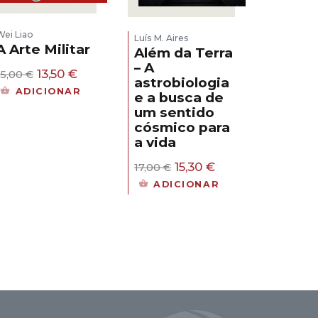
Wei Liao
Luís M. Aires
A Arte Militar
Além da Terra
– A
O
O
13,50
€
15,00
€
astrobiologia
preço
preço
ADICIONAR
e a busca de
original
atual
um sentido
era:
é:
15,00 €.
13,50 €.
cósmico para
a vida
O
O
15,30
€
17,00
€
preço
preço
ADICIONAR
original
atual
era:
é:
17,00 €.
15,30 €.