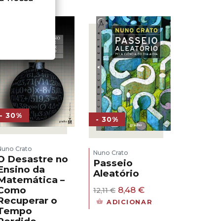
- 30%
- 30%
Nuno Crato
Nuno Crato
O Desastre no
Passeio
Ensino da
Aleatório
Matemática –
O
O
Como
8,48
€
12,11
€
preço
preço
Recuperar o
ADICIONAR
original
atual
Tempo
era:
é: