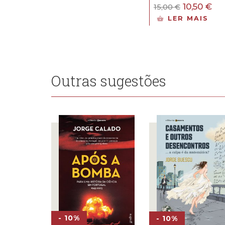
O
O
10,50
€
15,00
€
preço
pr
LER MAIS
original
atu
era:
é:
15,00 €.
10,
Outras sugestões
- 10%
- 10%