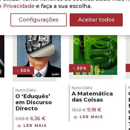
e Privacidade
e faça a sua escolha.
Configurações
Aceitar todos
- 30%
- 30%
Nuno Crato
Nuno Crato
A Matemática
O ‘Eduquês’
das Coisas
em Discurso
Directo
O
O
9,18
€
13,12
€
preço
preço
LER MAIS
O
O
6,36
€
9,09
€
original
atual
preço
preço
era:
é:
LER MAIS
original
atual