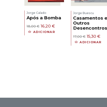
Jorge Calado
Jorge Buescu
Após a Bomba
Casamentos 
Outros
O
O
16,20
€
18,00
€
Desencontro
preço
preço
ADICIONAR
original
atual
O
O
15,30
€
17,00
€
era:
é:
preço
pr
ADICIONAR
18,00 €.
16,20 €.
original
atu
era:
é:
17,00 €.
15,