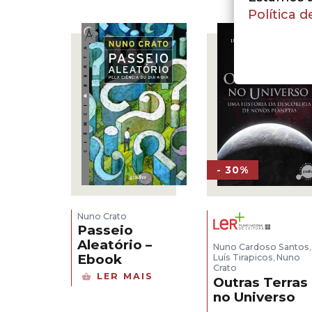
Política d
- 30%
Nuno Crato
Passeio
Aleatório –
Nuno Cardoso Santos
,
Ebook
Luís Tirapicos
Nuno
,
Crato
LER MAIS
Outras Terras
no Universo