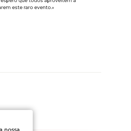
 e espero que todos aproveitem a
arem este raro evento.»
na nossa