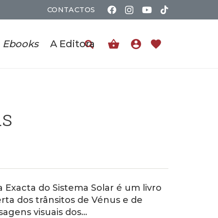
CONTACTOS
shopping_basket
account_circle
favorite
Ebooks
A Editora
us
a Exacta do Sistema Solar é um livro
erta dos trânsitos de Vénus e de
sagens visuais dos…