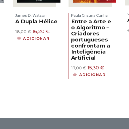
James D. Watson
Paula Cristina Cunha
A Dupla Hélice
Entre a Arte e
e
o Algoritmo –
O
O
16,20
€
18,00
€
Criadores
s
preço
preço
ADICIONAR
portugueses
original
atual
confrontam a
era:
é:
eço
Inteligência
18,00 €.
16,20 €.
al
Artificial
30 €.
O
O
15,30
€
17,00
€
preço
preço
ADICIONAR
original
atual
era:
é:
17,00 €.
15,30 €.