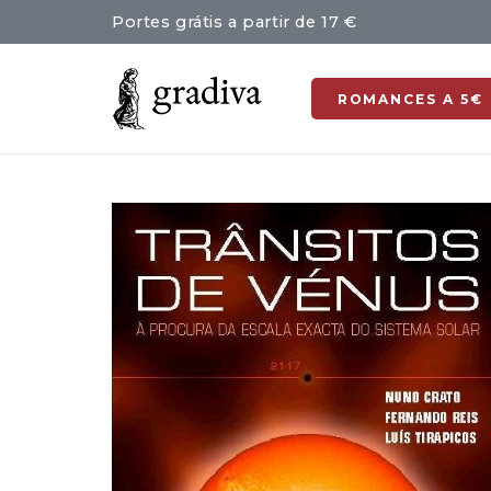
Portes grátis a partir de 17 €
ROMANCES A 5€