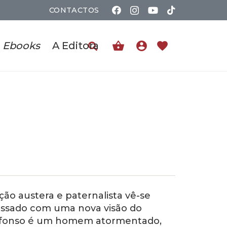
CONTACTOS
shopping_basket
account_circle
favorite
Ebooks
A Editora
o austera e paternalista vê-se
passado com uma nova visão do
 Afonso é um homem atormentado,