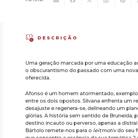
DESCRIÇÃO
Uma geração marcada por uma educação auste
o obscurantismo do passado com uma nova 
oferecida.
Afonso é um homem atormentado, exemplo da
entre os dois opostos. Silvana enfrenta um 
desajuste e regenera-se, delineando um plan
glórias. A história sem sentido de Bruneid
destino incauto ou perverso, apenas a distra
Bártolo remete-nos para o
leitmotiv
do seu f
que concentra a essência da sua temática ?