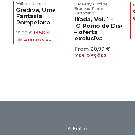
Wilhelm Jensen
Luc Ferry
Clotilde
,
Gradiva, Uma
Bruneau
Pierre
,
Taranzano
Fantasia
Ilíada, Vol. 1 –
Pompeiana
O Pomo de Discórd
eço
– oferta
O
O
al
13,50
€
15,00
€
preço
preço
exclusiva
ADICIONAR
original
atual
30 €.
From
20,99
€
era:
é:
15,00 €.
13,50 €.
VER OPÇÕES
A Editora