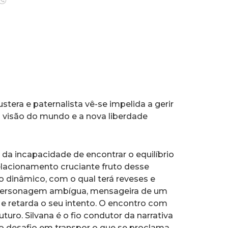
ra e paternalista vê-se impelida a gerir
visão do mundo e a nova liberdade
 incapacidade de encontrar o equilíbrio
relacionamento cruciante fruto desse
o dinâmico, com o qual terá reveses e
a, personagem ambígua, mensageira de um
i e retarda o seu intento. O encontro com
uturo. Silvana é o fio condutor da narrativa
 o desafio em transpor o que se proclama