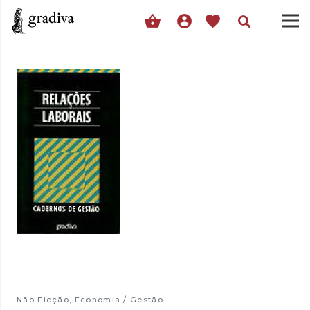
shopping_basket
account_circle
favorite
Não Ficção
,
Economia / Gestão