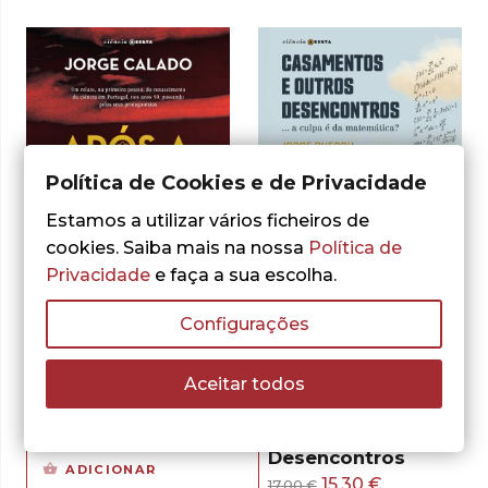
Política de Cookies e de Privacidade
Estamos a utilizar vários ficheiros de
cookies. Saiba mais na nossa
Política de
Privacidade
e faça a sua escolha.
- 10%
- 10%
Configurações
Aceitar todos
Jorge Calado
Jorge Buescu
Após a Bomba
Casamentos e
Outros
O
O
16,20
€
18,00
€
Desencontros
preço
preço
ADICIONAR
O
O
15,30
€
17,00
€