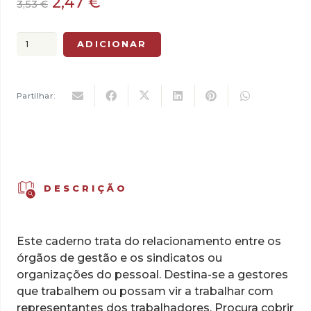
O
O
2,47
€
3,53
€
preço
preço
original
atual
Quantidade
ADICIONAR
era:
é:
de
3,53 €.
2,47 €.
Relações
Laborais
Partilhar:
DESCRIÇÃO
Este caderno trata do relacionamento entre os
órgãos de gestão e os sindicatos ou
organizações do pessoal. Destina-se a gestores
que trabalhem ou possam vir a trabalhar com
representantes dos trabalhadores. Procura cobrir