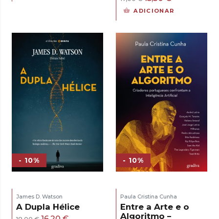
original
atual
preço
preço
ADICIONAR
era:
é:
original
atual
18,00 €.
16,20 €.
era:
é:
17,00 €.
15,30 €.
- 10%
- 10%
James D. Watson
Paula Cristina Cunha
A Dupla Hélice
Entre a Arte e o
Algoritmo –
O
O
16,20
€