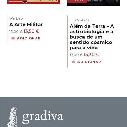
Wei Liao
Luís M. Aires
A Arte Militar
Além da Terra – A
O
O
13,50
€
astrobiologia e a
15,00
€
busca de um
preço
preço
ADICIONAR
sentido cósmico
original
atual
para a vida
era:
é:
O
O
15,30
€
17,00
€
15,00 €.
13,50 €.
preço
preço
ADICIONAR
original
atual
era:
é:
17,00 €.
15,30 €.