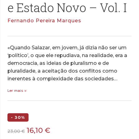
e Estado Novo – Vol. I
Fernando Pereira Marques
«Quando Salazar, em jovem, já dizia não ser um
‘político’, o que ele repudiava, na realidade, era a
democracia, as ideias de pluralismo e de
pluralidade, a aceitação dos conflitos como
inerentes à complexidade das sociedades…
Ler mais
- 30%
O
O
16,10
€
23,00
€
preço
preço