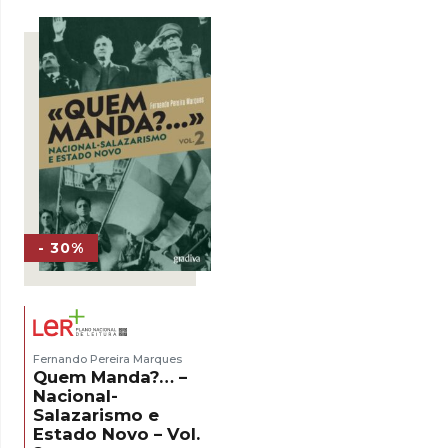
era:
é:
13,00 €.
9,10 €.
- 30%
Fernando Pereira Marques
Quem Manda?… –
Nacional-
Salazarismo e
Estado Novo – Vol.