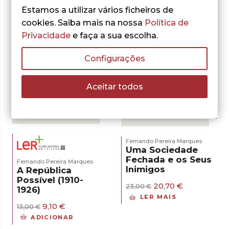
Estamos a utilizar vários ficheiros de
cookies. Saiba mais na nossa
Política de
Privacidade
e faça a sua escolha.
Configurações
Aceitar todos
- 30%
- 10%
Fernando Pereira Marques
Uma Sociedade
Fechada e os Seus
Fernando Pereira Marques
Inimigos
A República
Possível (1910-
O
O
20,70
€
23,00
€
1926)
preço
preço
LER MAIS
original
atual
O
O
9,10
€
13,00
€
era:
é:
preço
preço
ADICIONAR
23,00 €.
20,70 €.
original
atual