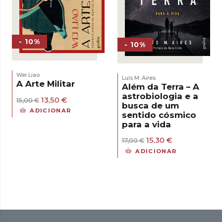
- 10%
- 10%
Wei Liao
Luís M. Aires
A Arte Militar
Além da Terra – A
astrobiologia e a
O
O
13,50
€
15,00
€
busca de um
preço
preço
ADICIONAR
sentido cósmico
original
atual
para a vida
era:
é:
15,00 €.
13,50 €.
O
O
15,30
€
17,00
€
preço
preço
ADICIONAR
original
atual
era:
é:
17,00 €.
15,30 €.