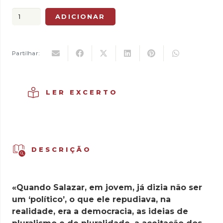
original
atual
Quantidade
ADICIONAR
era:
é:
de
23,00 €.
16,10 €.
«Quem
Manda?...»
Partilhar:
-
Nacional-
Salazarismo
LER EXCERTO
e
Estado
Novo
-
DESCRIÇÃO
Vol.
I
«Quando Salazar, em jovem, já dizia não ser
um ‘político’, o que ele repudiava, na
realidade, era a democracia, as ideias de