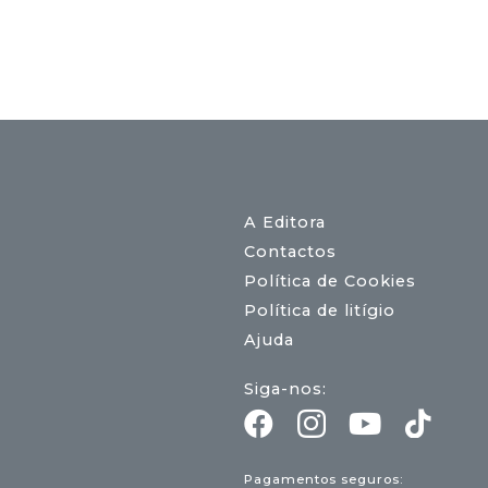
era:
é:
17,00 €.
15,30 €.
A Editora
Contactos
Política de Cookies
Política de litígio
Ajuda
Siga-nos:
Pagamentos seguros: