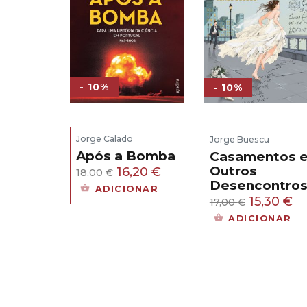
- 10%
- 10%
Jorge Calado
Jorge Buescu
Após a Bomba
Casamentos 
Outros
O
O
16,20
€
18,00
€
Desencontro
preço
preço
ADICIONAR
O
O
15,30
€
17,00
€
original
atual
preço
pr
ADICIONAR
era:
é:
original
at
18,00 €.
16,20 €.
era:
é:
17,00 €.
15