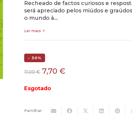
Recheado de factos curiosos e respost
será apreciado pelos miúdos e graúd
o mundo à…
Ler mais
- 30%
O
O
7,70
€
11,00
€
preço
preço
original
atual
Esgotado
era:
é:
11,00 €.
7,70 €.
Partilhar: