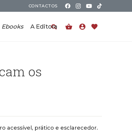
CONTACTOS
shopping_basket
account_circle
favorite
Ebooks
A Editora
scam os
ro acessível, prático e esclarecedor.