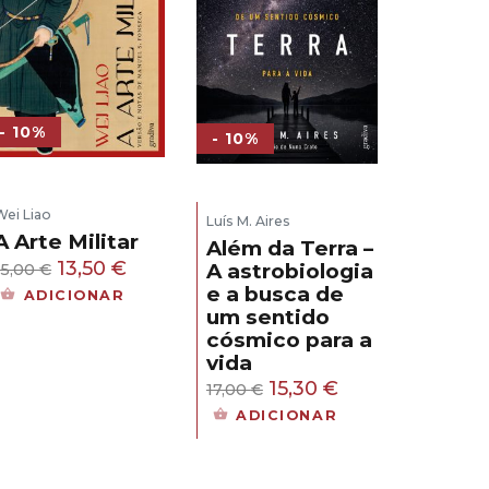
- 10%
- 10%
Wei Liao
Luís M. Aires
A Arte Militar
Além da Terra –
O
O
13,50
€
A astrobiologia
15,00
€
e a busca de
preço
preço
ADICIONAR
um sentido
original
atual
cósmico para a
era:
é:
vida
15,00 €.
13,50 €.
O
O
15,30
€
17,00
€
preço
preço
ADICIONAR
original
atual
era:
é: