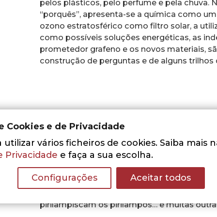
pelos plásticos, pelo perfume e pela chuva.
“porquês”, apresenta-se a química como uma
ozono estratosférico como filtro solar, a util
como possíveis soluções energéticas, as ind
prometedor grafeno e os novos materiais, s
construção de perguntas e de alguns trilhos 
de Cookies e de Privacidade
A química está por todo o lado e é fascinan
utilizar vários ficheiros de cookies. Saiba mais 
transformam umas nas outras. O conheciment
e Privacidade
e faça a sua escolha.
vida. A química, de entre todas as ciências,
evolução da qualidade de vida e uma das mai
Configurações
Aceitar todos
questões, pistas para lhes responder e novas
tenta fazer-se um pouco mais de luz. Vale a 
pirilampiscam os pirilampos… e muitas outr