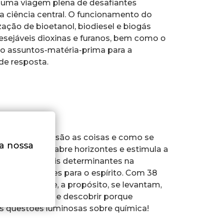
 Numa viagem plena de desafiantes
 ciência central. O funcionamento do
ização de bioetanol, biodiesel e biogás
esejáveis dioxinas e furanos, bem como o
ão assuntos-matéria-prima para a
de resposta.
te saber como são as coisas e como se
na nossa
o científico abre horizontes e estimula a
 é umas das mais determinantes na
s estimulantes para o espírito. Com 38
 questões que, a propósito, se levantam,
pena espreitar e descobrir porque
as questões luminosas sobre química!