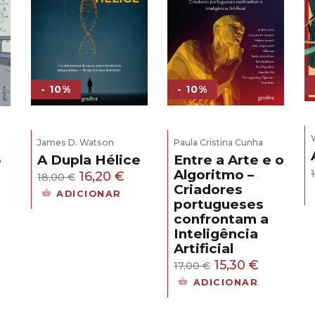
- 10%
- 10%
James D. Watson
Paula Cristina Cunha
A Dupla Hélice
Entre a Arte e o
e
Algoritmo –
O
O
16,20
€
18,00
€
Criadores
s
preço
preço
ADICIONAR
portugueses
original
atual
confrontam a
eço
era:
é:
Inteligência
ual
18,00 €.
16,20 €.
Artificial
O
O
15,30
€
17,00
€
,30 €.
preço
preço
ADICIONAR
original
atual