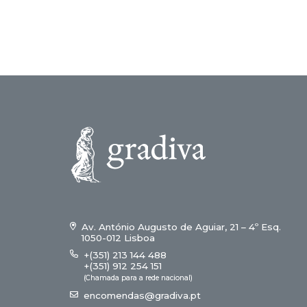
Av. António Augusto de Aguiar, 21 – 4º Esq.
1050-012 Lisboa
+(351) 213 144 488
+(351) 912 254 151
(Chamada para a rede nacional)
encomendas@gradiva.pt