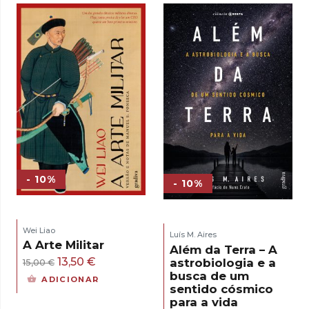
era:
é:
17,00 €.
15,30 €.
- 10%
- 10%
Wei Liao
Luís M. Aires
A Arte Militar
Além da Terra – A
O
O
13,50
€
astrobiologia e a
15,00
€
busca de um
preço
preço
ADICIONAR
sentido cósmico
original
atual
para a vida