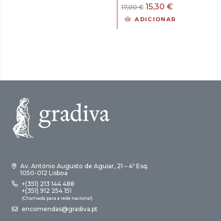
era:
é:
O
O
15,30
€
17,00
€
15,00 €.
13,50 €.
preço
preço
ADICIONAR
original
atual
era:
é:
17,00 €.
15,30 €.
Av. António Augusto de Aguiar, 21 – 4º Esq.
1050-012 Lisboa
+(351) 213 144 488
+(351) 912 254 151
(Chamada para a rede nacional)
encomendas@gradiva.pt