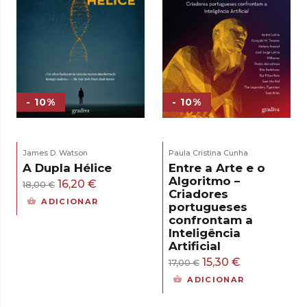
- 10%
- 10%
James D. Watson
Paula Cristina Cunha
A Dupla Hélice
Entre a Arte e o
Algoritmo –
O
O
16,20
€
18,00
€
Criadores
preço
preço
ADICIONAR
portugueses
original
atual
confrontam a
Inteligência
era:
é:
Artificial
18,00 €.
16,20 €.
O
O
15,30
€
17,00
€
preço
preço
ADICIONAR
original
atual