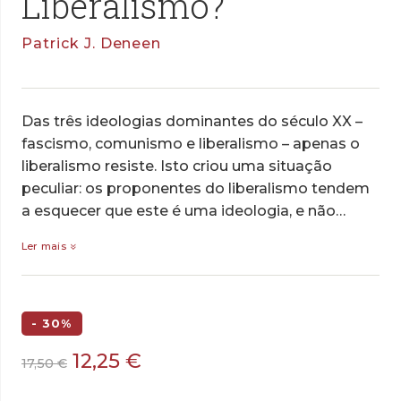
Liberalismo?
Patrick J. Deneen
Das três ideologias dominantes do século XX –
fascismo, comunismo e liberalismo – apenas o
liberalismo resiste. Isto criou uma situação
peculiar: os proponentes do liberalismo tendem
a esquecer que este é uma ideologia, e não…
Ler mais
- 30%
O
O
12,25
€
17,50
€
preço
preço