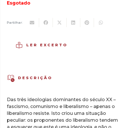
original
atual
Esgotado
era:
é:
17,50 €.
12,25 €.
Partilhar:
LER EXCERTO
DESCRIÇÃO
Das três ideologias dominantes do século XX –
fascismo, comunismo e liberalismo – apenas o
liberalismo resiste. Isto criou uma situação
peculiar: os proponentes do liberalismo tendem
a esquecer que este
é
uma ideologia, e não o