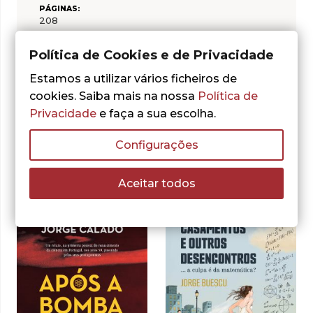
PÁGINAS:
208
CAPA:
Brochada/capa mole
Política de Cookies e de Privacidade
Estamos a utilizar vários ficheiros de
cookies. Saiba mais na nossa
Política de
Privacidade
e faça a sua escolha.
Configurações
Outras sugestões
Aceitar todos