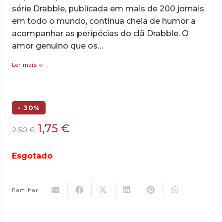
série Drabble, publicada em mais de 200 jornais
em todo o mundo, continua cheia de humor a
acompanhar as peripécias do clã Drabble. O
amor genuíno que os…
Ler mais
- 30%
O
O
1,75
€
2,50
€
preço
preço
original
atual
Esgotado
era:
é:
2,50 €.
1,75 €.
Partilhar: