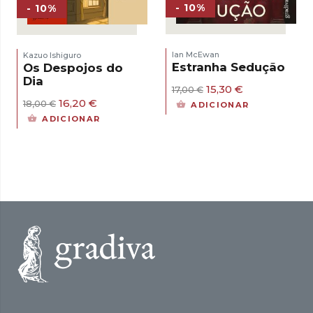
- 10%
- 10%
Ian McEwan
Kazuo Ishiguro
Estranha Sedução
Os Despojos do
Dia
O
O
15,30
€
17,00
€
preço
preço
O
O
16,20
€
18,00
€
ADICIONAR
original
atual
preço
preço
ADICIONAR
era:
é:
original
atual
17,00 €.
15,30 €.
era:
é:
18,00 €.
16,20 €.