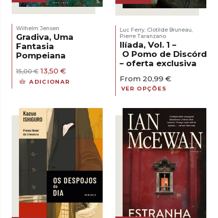
Wilhelm Jensen
Luc Ferry
Clotilde Bruneau
,
,
Gradiva, Uma
Pierre Taranzano
Ilíada, Vol. 1 –
Fantasia
O Pomo de Discórdia
Pompeiana
– oferta exclusiva
O
O
13,50
€
15,00
€
From
20,99
€
preço
preço
ADICIONAR
original
atual
VER OPÇÕES
era:
é:
15,00 €.
13,50 €.