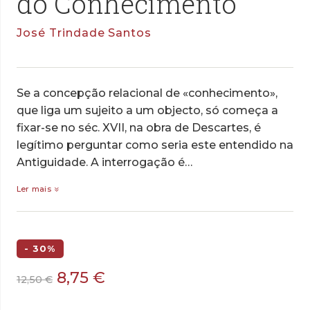
do Conhecimento
José Trindade Santos
Se a concepção relacional de «conhecimento»,
que liga um sujeito a um objecto, só começa a
fixar-se no séc. XVII, na obra de Descartes, é
legítimo perguntar como seria este entendido na
Antiguidade. A interrogação é…
Ler mais
- 30%
O
O
8,75
€
12,50
€
preço
preço