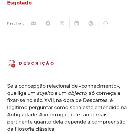
original
atual
Esgotado
era:
é:
12,50 €.
8,75 €.
Partilhar:
DESCRIÇÃO
Se a concepção relacional de «conhecimento»,
que liga um
sujeito
a um
objecto,
só começa a
fixar-se no séc. XVII, na obra de Descartes, é
legítimo perguntar como seria este entendido na
Antiguidade. A interrogação é tanto mais
pertinente quanto dela depende a compreensão
da filosofia clássica.