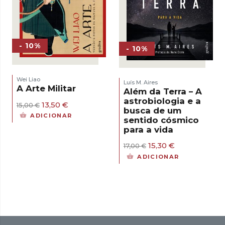
- 10%
- 10%
Wei Liao
Luís M. Aires
A Arte Militar
Além da Terra – A
astrobiologia e a
O
O
13,50
€
15,00
€
busca de um
preço
preço
ADICIONAR
sentido cósmico
original
atual
para a vida
era:
é:
15,00 €.
13,50 €.
O
O
15,30
€
17,00
€
preço
preço
ADICIONAR
original
atual
era:
é:
17,00 €.
15,30 €.