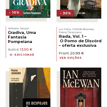
- 10%
- 30%
Wilhelm Jensen
Luc Ferry
Clotilde Bruneau
,
,
Gradiva, Uma
Pierre Taranzano
Ilíada, Vol. 1 –
Fantasia
O Pomo de Discórdia
Pompeiana
– oferta exclusiva
O
O
13,50
€
15,00
€
From
20,99
€
preço
preço
ADICIONAR
original
atual
VER OPÇÕES
era:
é:
15,00 €.
13,50 €.