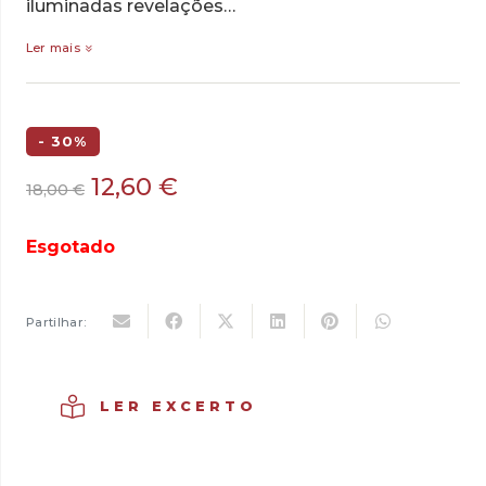
iluminadas revelações…
Ler mais
- 30%
O
O
12,60
€
18,00
€
preço
preço
original
atual
Esgotado
era:
é:
18,00 €.
12,60 €.
Partilhar:
LER EXCERTO