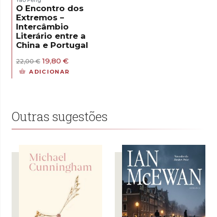
O Encontro dos
Extremos –
Intercâmbio
Literário entre a
China e Portugal
O
O
19,80
€
22,00
€
preço
preço
ADICIONAR
original
atual
era:
é:
22,00 €.
19,80 €.
Outras sugestões