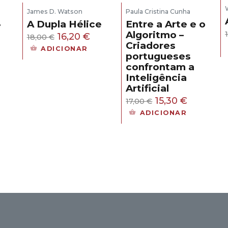
James D. Watson
Paula Cristina Cunha
A Dupla Hélice
Entre a Arte e o
e
Algoritmo –
O
O
16,20
€
18,00
€
Criadores
s
preço
preço
ADICIONAR
portugueses
original
atual
confrontam a
eço
era:
é:
Inteligência
ual
18,00 €.
16,20 €.
Artificial
O
O
15,30
€
17,00
€
,30 €.
preço
preço
ADICIONAR
original
atual
era:
é:
17,00 €.
15,30 €.