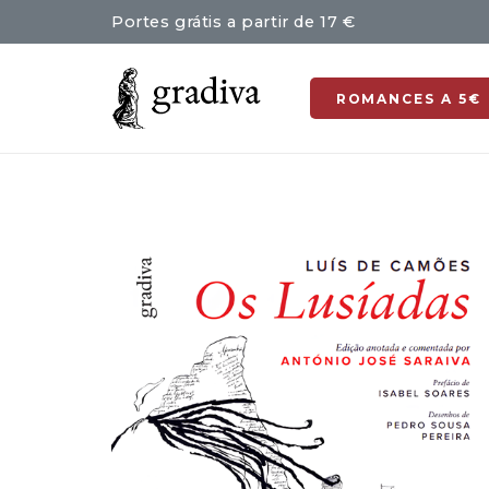
Portes grátis a partir de 17 €
ROMANCES A 5€