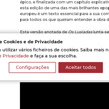
épico, e finalizada com um capítulo explicati
esta edição de uma das mais brilhantes epo
europeu é um texto essencial para a sua co
para todos os que queiram entender a obra 
Esta versão anotada de
Os Lusíadas
junta-s
que a Gradiva tem vindo a reunir, revelando
de Cookies e de Privacidade
mais brilhantes pensadores da cultura portu
utilizar vários ficheiros de cookies. Saiba mais 
e Privacidade
e faça a sua escolha.
Prefaciada por Isabel Soares, a presente e
interpretativos dos cantos da epopeia assin
Configurações
Aceitar todos