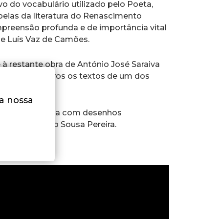
vo do vocabulário utilizado pelo Poeta,
peias da literatura do Renascimento
mpreensão profunda e de importância vital
de Luís Vaz de Camões.
e à restante obra de António José Saraiva
 e mantendo vivos os textos de um dos
guesa.
na nossa
dição conta ainda com desenhos
ados por Pedro Sousa Pereira.