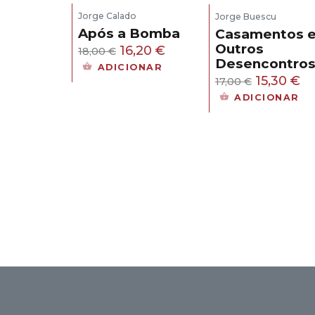
Jorge Calado
Jorge Buescu
Após a Bomba
Casamentos 
Outros
O
O
16,20
€
18,00
€
Desencontro
preço
preço
ADICIONAR
O
O
15,30
€
17,00
€
original
atual
preço
pr
ADICIONAR
era:
é:
original
at
18,00 €.
16,20 €.
era:
é:
17,00 €.
15