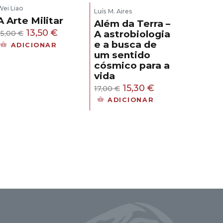
Wei Liao
Luís M. Aires
A Arte Militar
Além da Terra –
O
O
13,50
€
A astrobiologia
15,00
€
e a busca de
preço
preço
ADICIONAR
um sentido
original
atual
cósmico para a
era:
é:
vida
15,00 €.
13,50 €.
O
O
15,30
€
17,00
€
preço
preço
ADICIONAR
original
atual
era:
é:
17,00 €.
15,30 €.