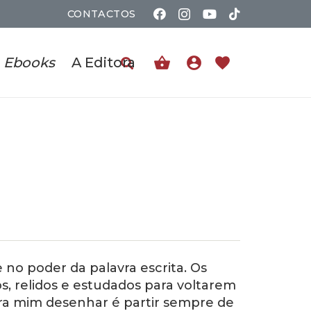
CONTACTOS
shopping_basket
account_circle
favorite
Ebooks
A Editora
no poder da palavra escrita. Os
os, relidos e estudados para voltarem
ra mim desenhar é partir sempre de