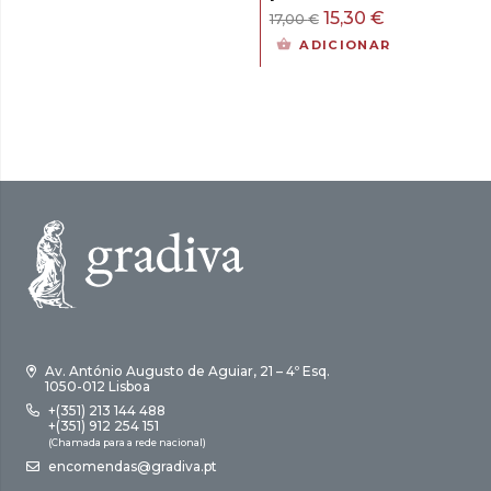
era:
é:
O
O
15,30
€
17,00
€
15,00 €.
13,50 €.
preço
preço
ADICIONAR
original
atual
era:
é:
17,00 €.
15,30 €.
Av. António Augusto de Aguiar, 21 – 4º Esq.
1050-012 Lisboa
+(351) 213 144 488
+(351) 912 254 151
(Chamada para a rede nacional)
encomendas@gradiva.pt