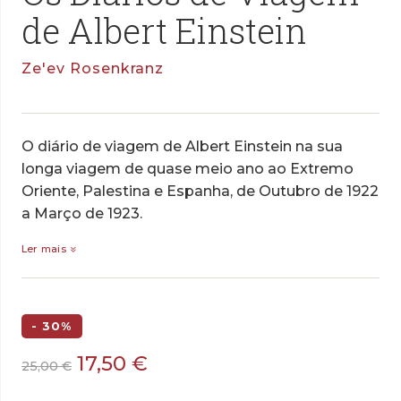
de Albert Einstein
Ze'ev Rosenkranz
O diário de viagem de Albert Einstein na sua
longa viagem de quase meio ano ao Extremo
Oriente, Palestina e Espanha, de Outubro de 1922
a Março de 1923.
Ler mais
- 30%
O
O
17,50
€
25,00
€
preço
preço