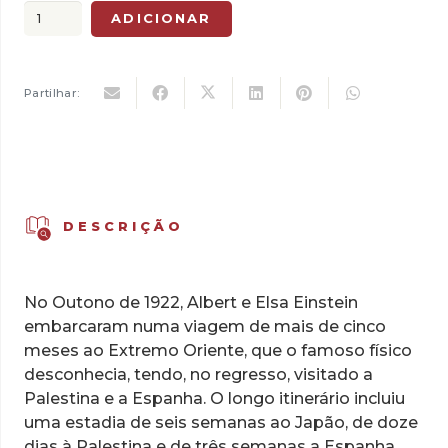
original
atual
Quantidade
ADICIONAR
era:
é:
de
25,00 €.
17,50 €.
Os
Diários
Partilhar:
de
Viagem
de
Albert
Einstein
DESCRIÇÃO
No Outono de 1922, Albert e Elsa Einstein
embarcaram numa viagem de mais de cinco
meses ao Extremo Oriente, que o famoso físico
desconhecia, tendo, no regresso, visitado a
Palestina e a Espanha. O longo itinerário incluiu
uma estadia de seis semanas ao Japão, de doze
dias à Palestina e de três semanas a Espanha,