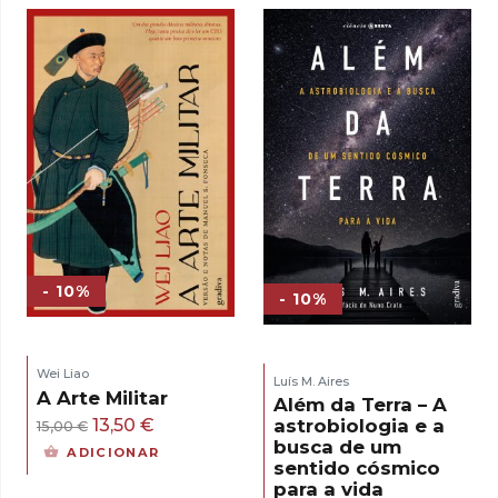
era:
é:
17,00 €.
15,30 €.
- 10%
- 10%
Wei Liao
Luís M. Aires
A Arte Militar
Além da Terra – A
O
O
13,50
€
astrobiologia e a
15,00
€
busca de um
preço
preço
ADICIONAR
sentido cósmico
original
atual
para a vida