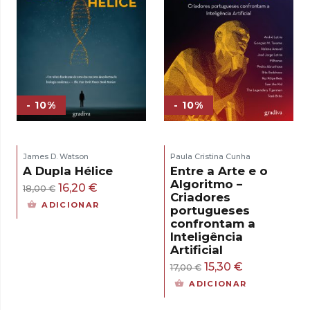
- 10%
- 10%
James D. Watson
Paula Cristina Cunha
A Dupla Hélice
Entre a Arte e o
Algoritmo –
O
O
16,20
€
18,00
€
Criadores
preço
preço
ADICIONAR
portugueses
original
atual
confrontam a
Inteligência
era:
é:
Artificial
18,00 €.
16,20 €.
O
O
15,30
€
17,00
€
preço
preço
ADICIONAR
original
atual