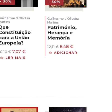
- 30%
- 30%
Guilherme d'Oliveira
Guilherme d'Oliveira
Martins
Martins
Que
Património,
Constituição
Herança e
para a União
Memória
Europeia?
O
O
8,48
€
12,11
€
preço
preço
O
O
7,07
€
10,10
€
ADICIONAR
original
atual
preço
preço
LER MAIS
era:
é:
original
atual
12,11 €.
8,48 €.
era:
é:
10,10 €.
7,07 €.