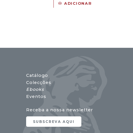
preço
preço
ADICIONAR
original
atual
era:
é:
17,00 €.
15,30 €.
Catálogo
Colecções
Ebooks
Eventos
Receba a nossa newsletter
SUBSCREVA AQUI