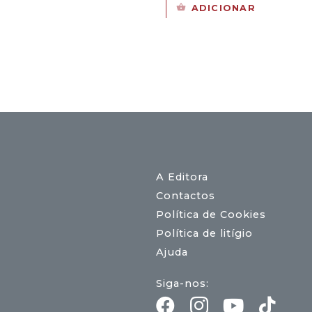
preço
preço
ADICIONAR
original
atual
era:
é:
17,00 €.
15,30 €.
A Editora
Contactos
Política de Cookies
Política de litígio
Ajuda
Siga-nos: