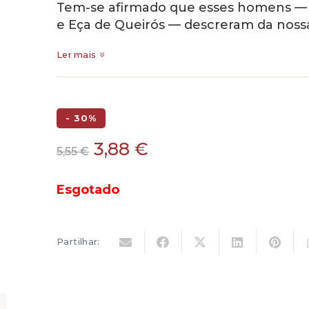
Tem-se afirmado que esses homens — O
e Eça de Queirós — descreram da nossa
Ler mais
- 30%
O
O
3,88
€
5,55
€
preço
preço
original
atual
Esgotado
era:
é:
5,55 €.
3,88 €.
Partilhar: