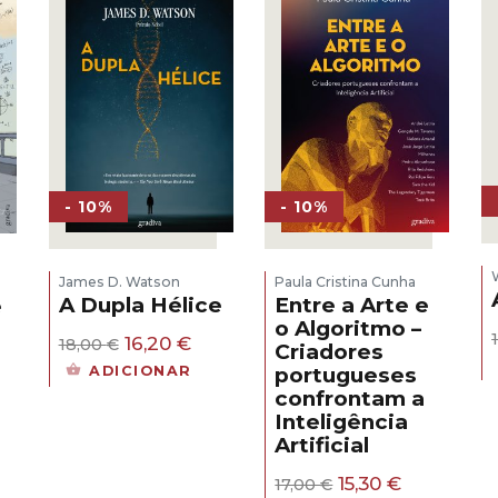
- 10%
- 10%
James D. Watson
Paula Cristina Cunha
A Dupla Hélice
Entre a Arte e
e
o Algoritmo –
O
O
16,20
€
18,00
€
Criadores
s
preço
preço
ADICIONAR
portugueses
original
atual
confrontam a
era:
é:
eço
Inteligência
18,00 €.
16,20 €.
al
Artificial
30 €.
O
O
15,30
€
17,00
€