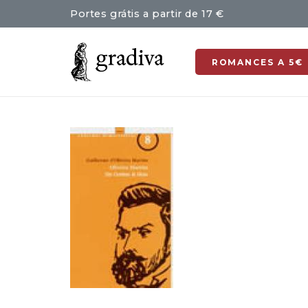
Portes grátis a partir de 17 €
ROMANCES A 5€