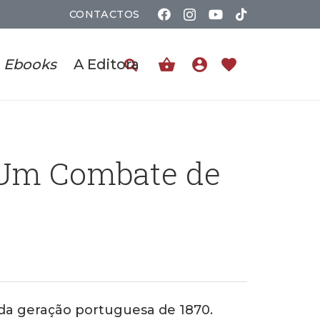
CONTACTOS
shopping_basket
account_circle
favorite
Ebooks
A Editora
: Um Combate de
 da geração portuguesa de 1870.