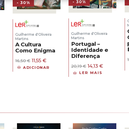
- 30%
- 30%
Guilherme d'Oliveira
Guilherme d'Oliveira
Martins
Martins
Portugal –
A Cultura
Identidade e
Como Enigma
Diferença
O
O
11,55
€
16,50
€
O
O
preço
preço
14,13
€
20,19
€
ADICIONAR
preço
preço
original
atual
ço
LER MAIS
original
atual
era:
é:
al
era:
é:
16,50 €.
11,55 €.
20,19 €.
14,13 €.
5 €.