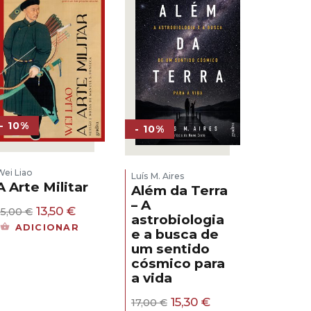
- 10%
- 10%
Wei Liao
Luís M. Aires
A Arte Militar
Além da Terra
– A
O
O
13,50
€
15,00
€
astrobiologia
preço
preço
ADICIONAR
e a busca de
original
atual
um sentido
era:
é:
15,00 €.
13,50 €.
cósmico para
a vida
O
O
15,30
€
17,00
€