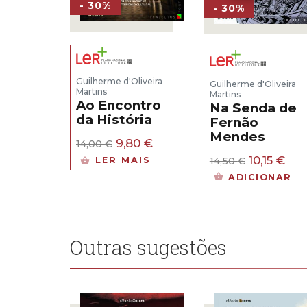
- 30%
- 30%
Guilherme d'Oliveira
Guilherme d'Oliveira
Martins
Martins
Ao Encontro
Na Senda de
da História
Fernão
Mendes
O
O
9,80
€
14,00
€
preço
preço
O
O
10,15
€
LER MAIS
14,50
€
original
atual
preço
pre
ADICIONAR
era:
é:
original
atu
14,00 €.
9,80 €.
era:
é:
14,50 €.
10,1
Outras sugestões