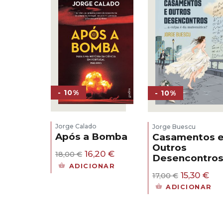
- 10%
- 10%
Jorge Calado
Jorge Buescu
Após a Bomba
Casamentos 
Outros
O
O
16,20
€
18,00
€
Desencontro
preço
preço
ADICIONAR
original
atual
O
O
15,30
€
17,00
€
era:
é:
preço
pr
ADICIONAR
18,00 €.
16,20 €.
original
atu
era:
é:
17,00 €.
15,