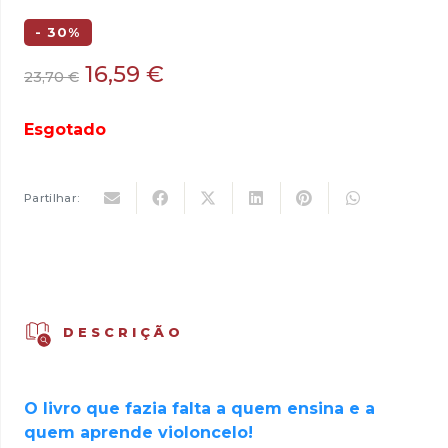
- 30%
O
O
16,59
€
23,70
€
preço
preço
original
atual
Esgotado
era:
é:
23,70 €.
16,59 €.
Partilhar:
DESCRIÇÃO
O livro que fazia falta a quem ensina e a
quem aprende violoncelo!