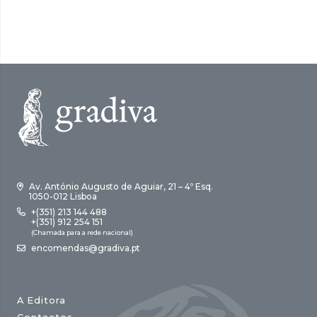
era:
é:
17,00 €.
15,30 €.
Av. António Augusto de Aguiar, 21 – 4º Esq.
1050-012 Lisboa
+(351) 213 144 488
+(351) 912 254 151
(Chamada para a rede nacional)
encomendas@gradiva.pt
A Editora