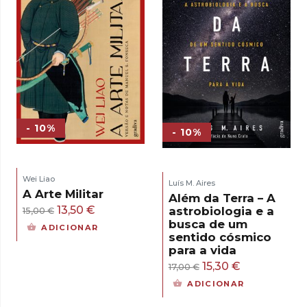
- 10%
- 10%
Wei Liao
Luís M. Aires
A Arte Militar
Além da Terra – A
O
O
13,50
€
astrobiologia e a
15,00
€
busca de um
preço
preço
ADICIONAR
sentido cósmico
original
atual
para a vida
era:
é:
O
O
15,30
€
17,00
€
15,00 €.
13,50 €.
preço
preço
ADICIONAR
original
atual