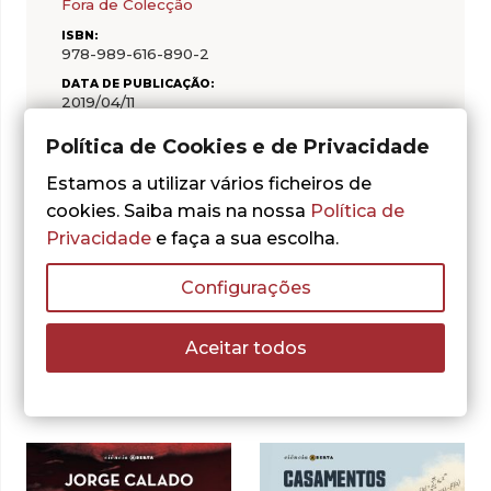
Fora de Colecção
ISBN:
978-989-616-890-2
DATA DE PUBLICAÇÃO:
2019/04/11
PÁGINAS:
Política de Cookies e de Privacidade
192
Estamos a utilizar vários ficheiros de
CAPA:
Brochada/capa mole
cookies. Saiba mais na nossa
Política de
Privacidade
e faça a sua escolha.
Configurações
Aceitar todos
Outras sugestões