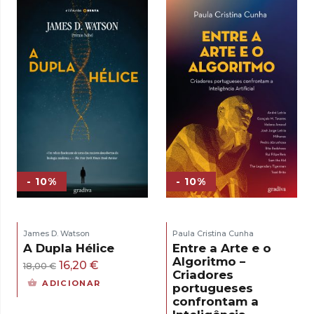
era:
é:
17,00 €.
15,30 €.
- 10%
- 10%
James D. Watson
Paula Cristina Cunha
A Dupla Hélice
Entre a Arte e o
Algoritmo –
O
O
16,20
€
18,00
€
Criadores
preço
preço
ADICIONAR
portugueses
original
atual
confrontam a