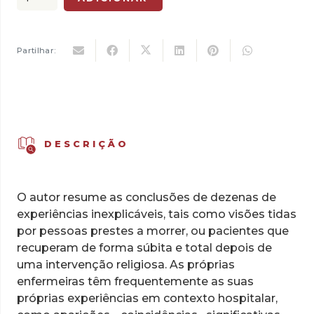
era:
é:
de
12,00 €.
8,40 €.
O
Último
Partilhar:
Abraço
DESCRIÇÃO
O autor resume as conclusões de dezenas de
experiências inexplicáveis, tais como visões tidas
por pessoas prestes a morrer, ou pacientes que
recuperam de forma súbita e total depois de
uma intervenção religiosa. As próprias
enfermeiras têm frequentemente as suas
próprias experiências em contexto hospitalar,