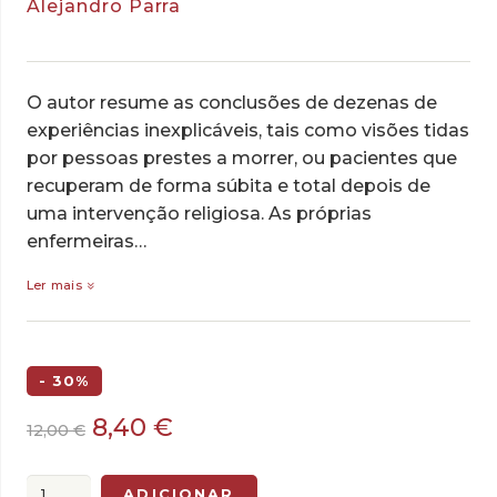
Alejandro Parra
O autor resume as conclusões de dezenas de
experiências inexplicáveis, tais como visões tidas
por pessoas prestes a morrer, ou pacientes que
recuperam de forma súbita e total depois de
uma intervenção religiosa. As próprias
enfermeiras…
Ler mais
- 30%
O
O
8,40
€
12,00
€
preço
preço
original
atual
Quantidade
ADICIONAR