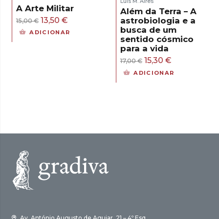
Luís M. Aires
A Arte Militar
Além da Terra – A
O
O
13,50
€
astrobiologia e a
15,00
€
busca de um
preço
preço
ADICIONAR
sentido cósmico
original
atual
para a vida
era:
é:
O
O
15,30
€
17,00
€
15,00 €.
13,50 €.
preço
preço
ADICIONAR
original
atual
era:
é:
17,00 €.
15,30 €.
Av. António Augusto de Aguiar, 21 – 4º Esq.