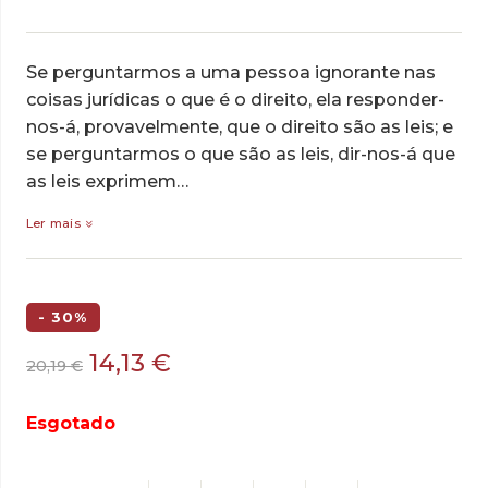
Se perguntarmos a uma pessoa ignorante nas
coisas jurídicas o que é o direito, ela responder-
nos-á, provavelmente, que o direito são as leis; e
se perguntarmos o que são as leis, dir-nos-á que
as leis exprimem…
Ler mais
- 30%
O
O
14,13
€
20,19
€
preço
preço
original
atual
Esgotado
era:
é:
20,19 €.
14,13 €.