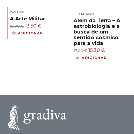
Wei Liao
Luís M. Aires
A Arte Militar
Além da Terra – A
O
O
13,50
€
astrobiologia e a
15,00
€
busca de um
preço
preço
ADICIONAR
sentido cósmico
original
atual
para a vida
era:
é:
O
O
15,30
€
17,00
€
15,00 €.
13,50 €.
preço
preço
ADICIONAR
original
atual
era:
é:
17,00 €.
15,30 €.