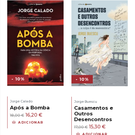
- 10%
- 10%
Jorge Calado
Jorge Buescu
Após a Bomba
Casamentos e
Outros
O
O
16,20
€
18,00
€
Desencontros
preço
preço
ADICIONAR
O
O
15,30
€
17,00
€
original
atual
preço
preço
ADICIONAR