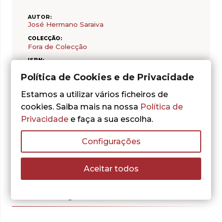
AUTOR:
José Hermano Saraiva
COLECÇÃO:
Fora de Colecção
ISBN:
978-989-616-316-7
Política de Cookies e de Privacidade
DATA DE PUBLICAÇÃO:
2009/05/01
Estamos a utilizar vários ficheiros de
PÁGINAS:
cookies. Saiba mais na nossa
Política de
488
Privacidade
e faça a sua escolha.
Configurações
Aceitar todos
Outras sugestões