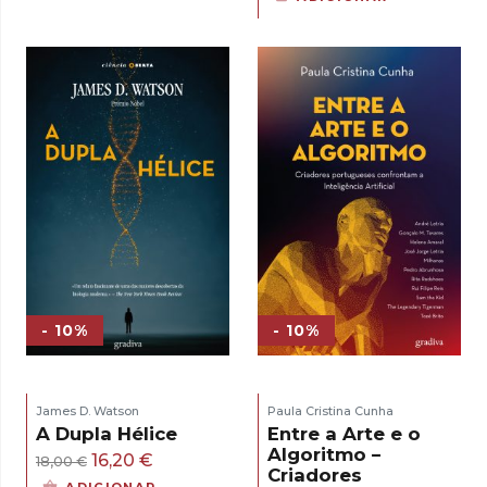
era:
é:
original
atual
18,00 €.
16,20 €.
era:
é:
17,00 €.
15,30 €.
- 10%
- 10%
James D. Watson
Paula Cristina Cunha
A Dupla Hélice
Entre a Arte e o
Algoritmo –
O
O
16,20
€
18,00
€
Criadores
preço
preço