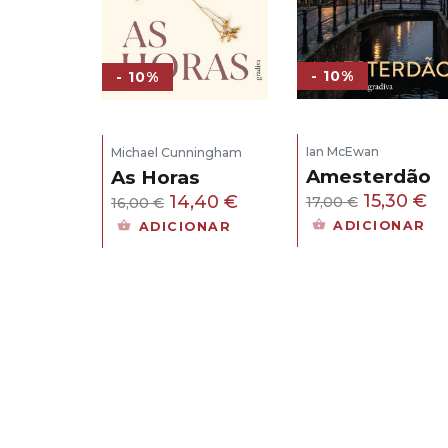
- 10%
- 10%
Ian McEwan
Michael Cunningham
Amesterdão
As Horas
O
O
O
O
15,30
€
14,40
€
17,00
€
16,00
€
preço
pr
preço
preço
ADICIONAR
ADICIONAR
original
at
original
atual
era:
é:
era:
é:
17,00 €.
15
16,00 €.
14,40 €.