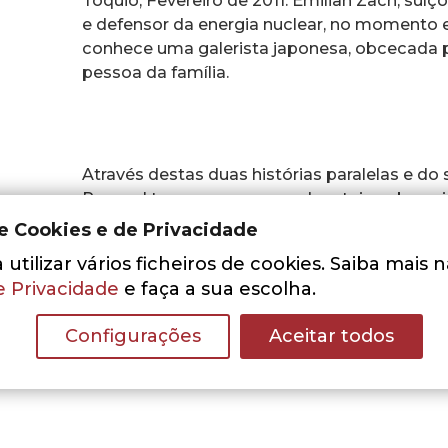
Tóquio, Fevereiro de 2011. Emilian Zäch, suí
e defensor da energia nuclear, no momento 
conhece uma galerista japonesa, obcecada 
pessoa da família.
Através destas duas histórias paralelas e do
Pascual tece uma comovedora teia sobre a im
passado para enfrentar os desafios do prese
de Cookies e de Privacidade
próprio destino.
utilizar vários ficheiros de cookies. Saiba mais 
e Privacidade
e faça a sua escolha.
Configurações
Aceitar todos
Um emocionante hino à paz, à espiritual
de excepção.