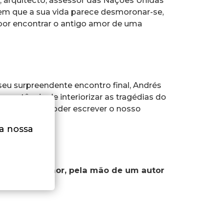
ço, arquitecto, assessor das Nações Unidas
em que a sua vida parece desmoronar-se,
por encontrar o antigo amor de uma
 seu surpreendente encontro final, Andrés
portância de interiorizar as tragédias do
nte e assim poder escrever o nosso
na nossa
idade e ao amor, pela mão de um autor