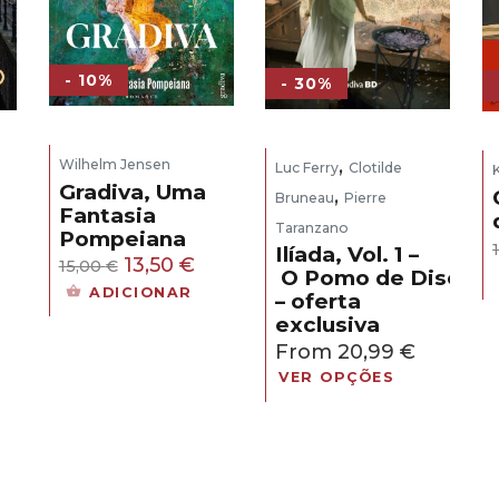
- 10%
- 30%
,
Wilhelm Jensen
Luc Ferry
Clotilde
Gradiva, Uma
,
Bruneau
Pierre
Fantasia
Taranzano
Pompeiana
eço
Ilíada, Vol. 1 –
O
O
13,50
€
15,00
€
O Pomo de Discórd
ual
preço
preço
ADICIONAR
– oferta
original
atual
exclusiva
,30 €.
era:
é:
From
20,99
€
15,00 €.
13,50 €.
VER OPÇÕES