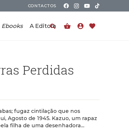
CONTACTOS
shopping_basket
account_circle
favorite
Ebooks
A Editora
ras Perdidas
bas; fugaz cintilação que nos
ui, Agosto de 1945. Kazuo, um rapaz
 bela filha de uma desenhadora…