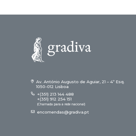
Av. António Augusto de Aguiar, 21 – 4º Esq.
1050-012 Lisboa
+(351) 213 144 488
+(351) 912 254 151
(Chamada para a rede nacional)
encomendas@gradiva.pt