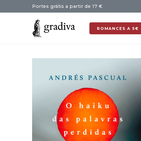
Portes grátis a partir de 17 €
ROMANCES A 5€