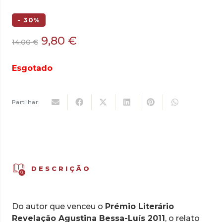
- 30%
O
O
9,80
€
14,00
€
preço
preço
original
atual
Esgotado
era:
é:
14,00 €.
9,80 €.
Partilhar:
DESCRIÇÃO
Do autor que venceu o
Prémio Literário
Revelação Agustina Bessa-Luís 2011
, o relato