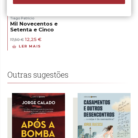
Tiago Patrício
Mil Novecentos e
Setenta e Cinco
O
O
12,25
€
17,50
€
preço
preço
LER MAIS
original
atual
era:
é:
17,50 €.
12,25 €.
Outras sugestões