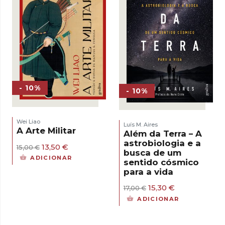
- 10%
- 10%
Wei Liao
Luís M. Aires
A Arte Militar
Além da Terra – A
astrobiologia e a
O
O
13,50
€
15,00
€
busca de um
preço
preço
ADICIONAR
sentido cósmico
original
atual
para a vida
era:
é:
15,00 €.
13,50 €.
O
O
15,30
€
17,00
€
preço
preço
ADICIONAR
original
atual
era:
é:
17,00 €.
15,30 €.