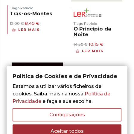
Tiago Patrício
Trás-os-Montes
O
O
8,40
€
12,00
€
Tiago Patrício
preço
preço
O Princípio da
LER MAIS
original
atual
Noite
era:
é:
12,00 €.
8,40 €.
O
O
10,15
€
14,50
€
preço
preço
LER MAIS
original
atual
era:
é:
14,50 €.
10,15 €.
Política de Cookies e de Privacidade
Estamos a utilizar vários ficheiros de
cookies. Saiba mais na nossa
Política de
Privacidade
e faça a sua escolha.
Configurações
Aceitar todos
- 30%