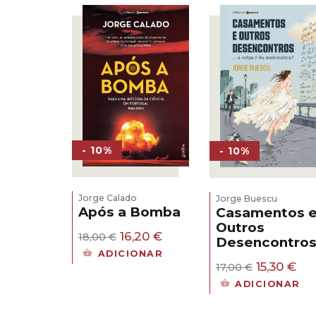
- 10%
- 10%
Jorge Calado
Jorge Buescu
Após a Bomba
Casamentos 
Outros
O
O
16,20
€
18,00
€
Desencontro
preço
preço
ADICIONAR
original
atual
O
O
15,30
€
17,00
€
era:
é:
preço
pr
ADICIONAR
18,00 €.
16,20 €.
original
atu
era:
é: