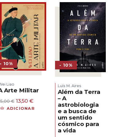
- 10%
- 10%
Wei Liao
Luís M. Aires
A Arte Militar
Além da Terra
– A
O
O
13,50
€
15,00
€
astrobiologia
preço
preço
ADICIONAR
e a busca de
original
atual
um sentido
era:
é:
15,00 €.
13,50 €.
cósmico para
a vida