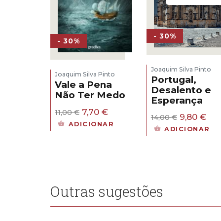
- 30%
- 30%
Joaquim Silva Pinto
Joaquim Silva Pinto
Portugal,
Vale a Pena
Desalento e
Não Ter Medo
Esperança
O
O
7,70
€
11,00
€
O
O
9,80
€
14,00
€
preço
preço
ADICIONAR
preço
pre
original
atual
ADICIONAR
original
atu
era:
é:
era:
é:
11,00 €.
7,70 €.
14,00 €.
9,8
Outras sugestões