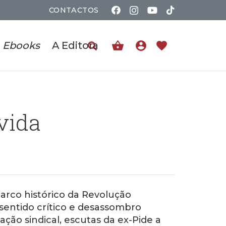
CONTACTOS
shopping_basket
account_circle
favorite
Ebooks
A Editora
vida
arco histórico da Revolução
 sentido crítico e desassombro
ão sindical, escutas da ex-Pide a