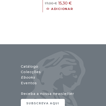
O
O
15,30
€
17,00
€
preço
preço
ADICIONAR
original
atual
era:
é:
17,00 €.
15,30 €.
Catálogo
Colecções
Ebooks
Eventos
Receba a nossa newsletter
SUBSCREVA AQUI