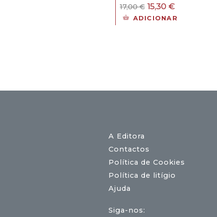
30 €.
O
O
15,30
€
17,00
€
preço
preço
ADICIONAR
original
atual
era:
é:
17,00 €.
15,30 €.
A Editora
Contactos
Política de Cookies
Política de litígio
Ajuda
Siga-nos: