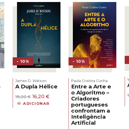
- 10%
- 10%
James D. Watson
Paula Cristina Cunha
A Dupla Hélice
Entre a Arte e
e
o Algoritmo –
O
O
16,20
€
18,00
€
Criadores
s
preço
preço
ADICIONAR
portugueses
original
atual
confrontam a
era:
é:
eço
Inteligência
18,00 €.
16,20 €.
al
Artificial