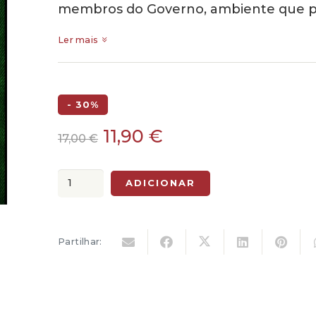
membros do Governo, ambiente que p
Ler mais
- 30%
O
O
11,90
€
17,00
€
preço
preço
original
atual
Quantidade
ADICIONAR
era:
é:
de
17,00 €.
11,90 €.
O
Benefício
Partilhar:
da
Dúvida