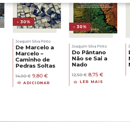
- 30%
- 30%
Joaquim Silva Pinto
De Marcelo a
Joaquim Silva Pinto
Do Pântano
Marcelo –
Não se Sai a
Caminho de
Nado
Pedras Soltas
ço
O
O
8,75
€
O
O
12,50
€
9,80
€
14,00
€
al
preço
preço
preço
preço
LER MAIS
ADICIONAR
original
atual
original
atual
0 €.
era:
é:
era:
é:
12,50 €.
8,75 €.
14,00 €.
9,80 €.