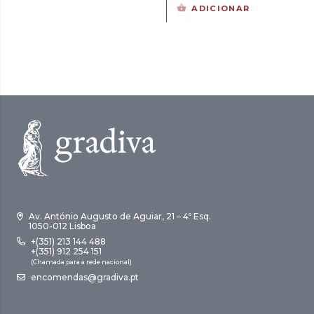
15,00 €.
13,50 €.
preço
preço
ADICIONAR
original
atual
era:
é:
17,00 €.
15,30 €.
Av. António Augusto de Aguiar, 21 – 4º Esq.
1050-012 Lisboa
+(351) 213 144 488
+(351) 912 254 151
(Chamada para a rede nacional)
encomendas@gradiva.pt