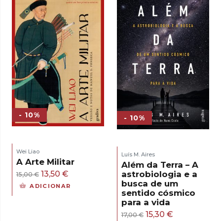
17,00 €.
15,30 €.
- 10%
- 10%
Wei Liao
Luís M. Aires
A Arte Militar
Além da Terra – A
O
O
13,50
€
astrobiologia e a
15,00
€
busca de um
preço
preço
ADICIONAR
sentido cósmico
original
atual
para a vida
era:
é:
O
O
15,30
€
17,00
€