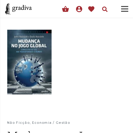
shopping_basket
account_circle
favorite
Não Ficção
,
Economia / Gestão