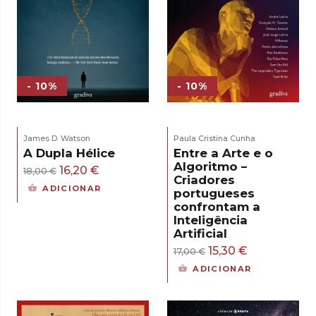
- 10%
- 10%
James D. Watson
Paula Cristina Cunha
A Dupla Hélice
Entre a Arte e o
Algoritmo –
O
O
16,20
€
18,00
€
Criadores
preço
preço
ADICIONAR
portugueses
original
atual
confrontam a
Inteligência
era:
é:
Artificial
18,00 €.
16,20 €.
O
O
15,30
€
17,00
€
preço
preço
ADICIONAR
original
atual
era:
é: