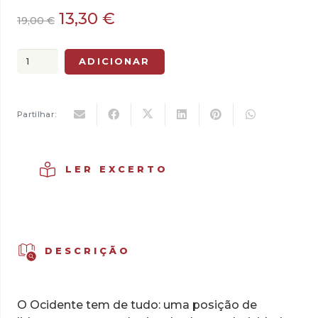
O
O
13,30
€
19,00
€
preço
preço
original
atual
Quantidade
ADICIONAR
era:
é:
de
19,00 €.
13,30 €.
Mudança
no
Partilhar:
Jogo
Global
LER EXCERTO
DESCRIÇÃO
O Ocidente tem de tudo: uma posição de