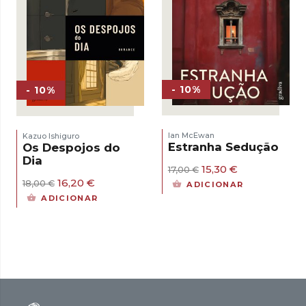
- 10%
- 10%
Ian McEwan
Kazuo Ishiguro
Estranha Sedução
Os Despojos do
Dia
O
O
15,30
€
17,00
€
preço
preço
O
O
16,20
€
18,00
€
ADICIONAR
original
atual
preço
preço
ADICIONAR
era:
é:
original
atual
17,00 €.
15,30 €.
era:
é:
18,00 €.
16,20 €.