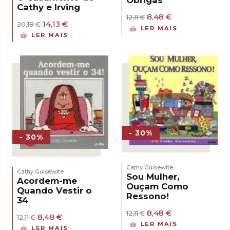
Obrigas
Cathy e Irving
O
O
8,48
€
12,11
€
O
O
14,13
€
preço
preço
20,19
€
LER MAIS
preço
preço
original
atual
LER MAIS
original
atual
era:
é:
era:
é:
12,11 €.
8,48 €.
20,19 €.
14,13 €.
- 30%
- 30%
Cathy Guisewite
Cathy Guisewite
Sou Mulher,
Acordem-me
Ouçam Como
Quando Vestir o
Ressono!
34
O
O
8,48
€
12,11
€
O
O
8,48
€
12,11
€
preço
preço
preço
preço
LER MAIS
LER MAIS
original
atual