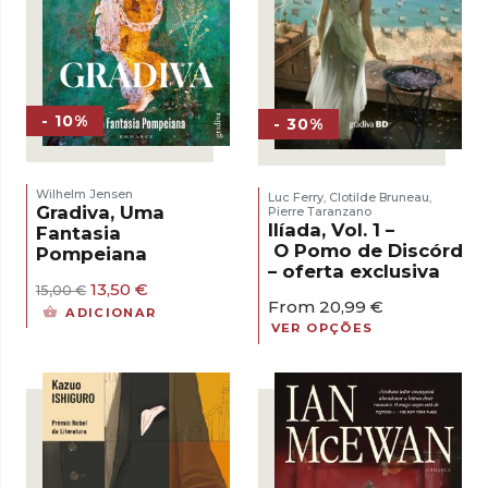
- 10%
- 30%
Wilhelm Jensen
Luc Ferry
Clotilde Bruneau
,
,
Gradiva, Uma
Pierre Taranzano
Ilíada, Vol. 1 –
Fantasia
O Pomo de Discórdia
Pompeiana
– oferta exclusiva
O
O
13,50
€
15,00
€
From
20,99
€
preço
preço
ADICIONAR
original
atual
VER OPÇÕES
era:
é:
15,00 €.
13,50 €.