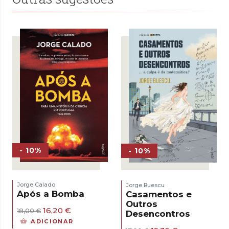
- 10%
- 10%
Jorge Calado
Jorge Buescu
Após a Bomba
Casamentos e
Outros
O
O
16,20
€
18,00
€
Desencontros
preço
preço
ADICIONAR
original
atual