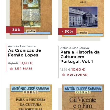
- 30%
- 30%
António José Saraiva
António José Saraiva
As Crónicas de
Para a História da
Fernão Lopes
Cultura em
Portugal, Vol. 1
O
O
10,60
€
15,14
€
preço
preço
LER MAIS
O
O
10,60
€
15,14
€
original
atual
preço
preço
era:
é:
ADICIONAR
original
atual
15,14 €.
10,60 €.
era:
é:
15,14 €.
10,60 €.