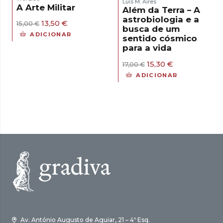
Luís M. Aires
A Arte Militar
Além da Terra – A
astrobiologia e a
O
O
13,50
€
15,00
€
busca de um
preço
preço
ADICIONAR
sentido cósmico
original
atual
para a vida
era:
é:
15,00 €.
13,50 €.
O
O
15,30
€
17,00
€
preço
preço
ADICIONAR
original
atual
era:
é:
17,00 €.
15,30 €.
Av. António Augusto de Aguiar, 21 – 4º Esq.