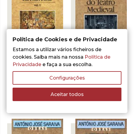
Política de Cookies e de Privacidade
- 30%
- 30%
Estamos a utilizar vários ficheiros de
cookies. Saiba mais na nossa
Política de
António José Saraiva
Gil Vicente e o Fim
Privacidade
e faça a sua escolha.
do Teatro
António José Saraiva
Medieval
Configurações
Para a História da
Cultura em
O
O
6,66
€
9,52
€
preço
preço
Portugal, Vol. 2
LER MAIS
Aceitar todos
original
atual
O
O
10,60
€
era:
é:
15,14
€
preço
preço
9,52 €.
6,66 €.
LER MAIS
original
atual
era:
é:
15,14 €.
10,60 €.