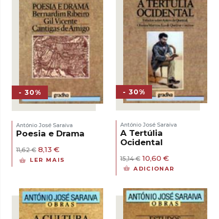
- 30%
- 30%
António José Saraiva
António José Saraiva
A Tertúlia
Poesia e Drama
Ocidental
O
O
8,13
€
11,62
€
preço
preço
O
O
10,60
€
15,14
€
LER MAIS
original
atual
preço
preço
ADICIONAR
era:
é:
original
atual
11,62 €.
8,13 €.
era:
é:
15,14 €.
10,60 €.