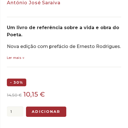
António José Saraiva
Um livro de referência sobre a vida e obra do
Poeta.
Nova edição com prefácio de Ernesto Rodrigues.
Ler mais
- 30%
O
O
10,15
€
14,50
€
preço
preço
original
atual
Quantidade
ADICIONAR
era:
é:
de
14,50 €.
10,15 €.
Luís