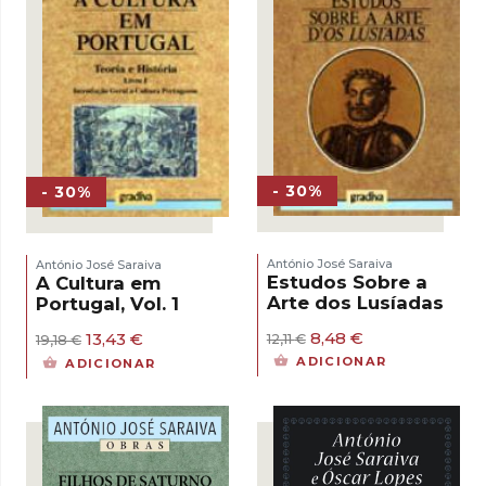
- 30%
- 30%
António José Saraiva
António José Saraiva
Estudos Sobre a
A Cultura em
Arte dos Lusíadas
Portugal, Vol. 1
O
O
8,48
€
O
O
13,43
€
12,11
€
19,18
€
preço
preço
preço
preço
ADICIONAR
ADICIONAR
original
atual
original
atual
era:
é:
era:
é:
12,11 €.
8,48 €.
19,18 €.
13,43 €.