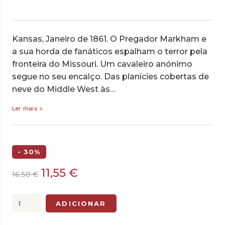
Kansas, Janeiro de 1861. O Pregador Markham e
a sua horda de fanáticos espalham o terror pela
fronteira do Missouri. Um cavaleiro anónimo
segue no seu encalço. Das planícies cobertas de
neve do Middle West às…
Ler mais
- 30%
O
O
11,55
€
16,50
€
preço
preço
original
atual
Quantidade
ADICIONAR
era:
é:
de
16,50 €.
11,55 €.