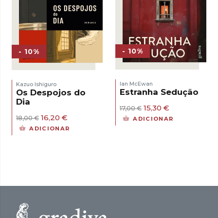
- 10%
- 10%
Ian McEwan
Kazuo Ishiguro
Estranha Sedução
Os Despojos do
Dia
O
O
15,30
€
17,00
€
preço
preço
O
O
16,20
€
18,00
€
ADICIONAR
original
atual
preço
preço
ADICIONAR
era:
é:
original
atual
17,00 €.
15,30 €.
era:
é:
18,00 €.
16,20 €.