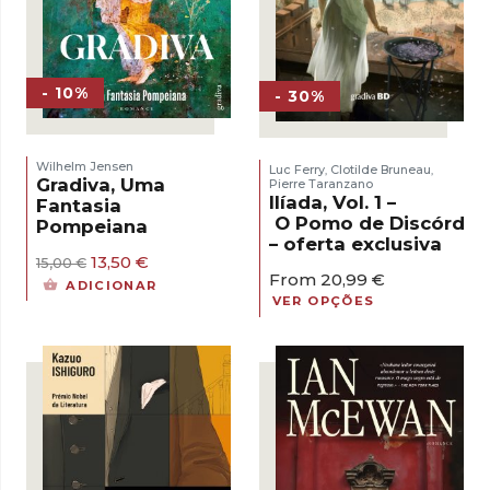
- 10%
- 30%
Wilhelm Jensen
Luc Ferry
Clotilde Bruneau
,
,
Gradiva, Uma
Pierre Taranzano
Ilíada, Vol. 1 –
Fantasia
O Pomo de Discórdia
Pompeiana
– oferta exclusiva
O
O
13,50
€
15,00
€
From
20,99
€
preço
preço
ADICIONAR
original
atual
VER OPÇÕES
era:
é:
15,00 €.
13,50 €.