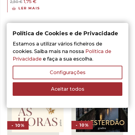
O
O
1,75
€
2,50
€
preço
preço
LER MAIS
original
atual
era:
é:
2,50 €.
1,75 €.
Política de Cookies e de Privacidade
Outras sugestões
Estamos a utilizar vários ficheiros de
cookies. Saiba mais na nossa
Política de
Privacidade
e faça a sua escolha.
Configurações
Aceitar todos
- 10%
- 10%