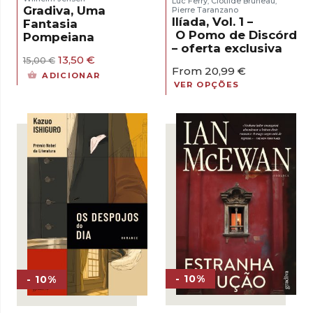
Luc Ferry
Clotilde Bruneau
,
,
Gradiva, Uma
Pierre Taranzano
Ilíada, Vol. 1 –
Fantasia
O Pomo de Discórdia
Pompeiana
– oferta exclusiva
O
O
13,50
€
15,00
€
From
20,99
€
preço
preço
ADICIONAR
original
atual
VER OPÇÕES
era:
é:
15,00 €.
13,50 €.
- 10%
- 10%