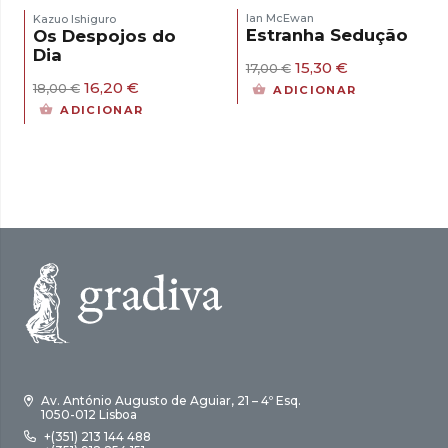
Ian McEwan
Kazuo Ishiguro
Estranha Sedução
Os Despojos do
Dia
O
O
15,30
€
17,00
€
preço
preço
O
O
16,20
€
18,00
€
ADICIONAR
original
atual
preço
preço
ADICIONAR
era:
é:
original
atual
17,00 €.
15,30 €.
era:
é:
18,00 €.
16,20 €.
Av. António Augusto de Aguiar, 21 – 4º Esq.
1050-012 Lisboa
+(351) 213 144 488