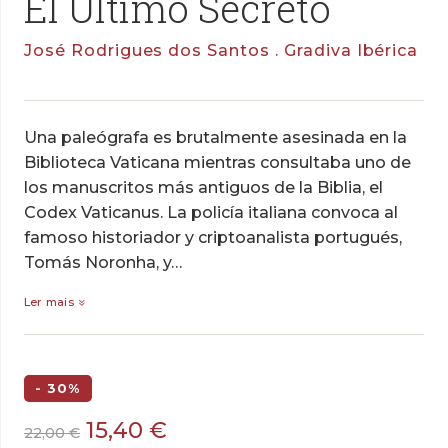
El Último Secreto
José Rodrigues dos Santos . Gradiva Ibérica
Una paleógrafa es brutalmente asesinada en la
Biblioteca Vaticana mientras consultaba uno de
los manuscritos más antiguos de la Biblia, el
Codex Vaticanus. La policía italiana convoca al
famoso historiador y criptoanalista portugués,
Tomás Noronha, y…
Ler mais
- 30%
O
O
15,40
€
22,00
€