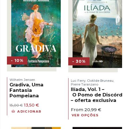
- 10%
- 30%
Wilhelm Jensen
Luc Ferry
Clotilde Bruneau
,
,
Gradiva, Uma
Pierre Taranzano
Ilíada, Vol. 1 –
Fantasia
O Pomo de Discórdia
Pompeiana
– oferta exclusiva
O
O
13,50
€
15,00
€
From
20,99
€
preço
preço
ADICIONAR
original
atual
VER OPÇÕES
era:
é:
15,00 €.
13,50 €.