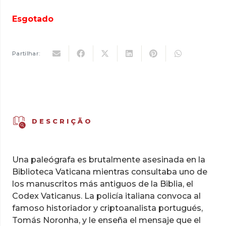
preço
preço
original
atual
Esgotado
era:
é:
22,00 €.
15,40 €.
Partilhar:
DESCRIÇÃO
Una paleógrafa es brutalmente asesinada en la
Biblioteca Vaticana mientras consultaba uno de
los manuscritos más antiguos de la Biblia, el
Codex Vaticanus. La policía italiana convoca al
famoso historiador y criptoanalista portugués,
Tomás Noronha, y le enseña el mensaje que el