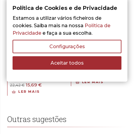
Política de Cookies e de Privacidade
Estamos a utilizar vários ficheiros de
cookies. Saiba mais na nossa
Política de
Privacidade
e faça a sua escolha.
- 30%
Configurações
José Rodrigues dos Santos .
José Rodrigues dos Santos .
Aceitar todos
Gradiva Ibérica
Gradiva Ibérica
La Llave de
La Llave de
Salomón
Salomón – Ebook
LER MAIS
O
O
15,69
€
22,42
€
preço
preço
LER MAIS
original
atual
era:
é:
22,42 €.
15,69 €.
Outras sugestões