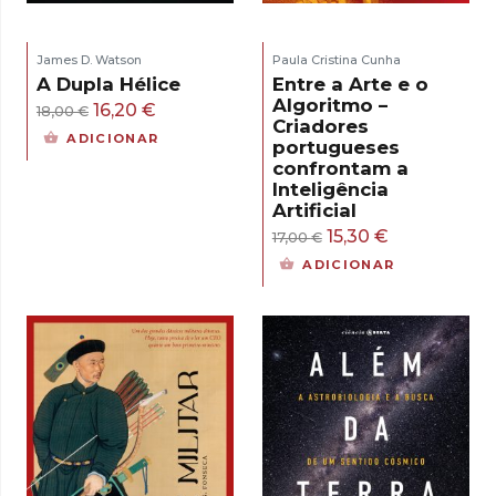
James D. Watson
Paula Cristina Cunha
A Dupla Hélice
Entre a Arte e o
Algoritmo –
O
O
16,20
€
18,00
€
Criadores
preço
preço
ADICIONAR
portugueses
original
atual
confrontam a
Inteligência
era:
é:
Artificial
18,00 €.
16,20 €.
O
O
15,30
€
17,00
€
preço
preço
ADICIONAR
original
atual
era:
é:
17,00 €.
15,30 €.