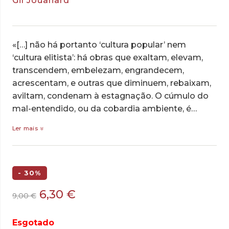
Gil Jouanard
«[…] não há portanto ‘cultura popular’ nem
‘cultura elitista’: há obras que exaltam, elevam,
transcendem, embelezam, engrandecem,
acrescentam, e outras que diminuem, rebaixam,
aviltam, condenam à estagnação. O cúmulo do
mal-entendido, ou da cobardia ambiente, é…
Ler mais
- 30%
O
O
6,30
€
9,00
€
preço
preço
original
atual
Esgotado