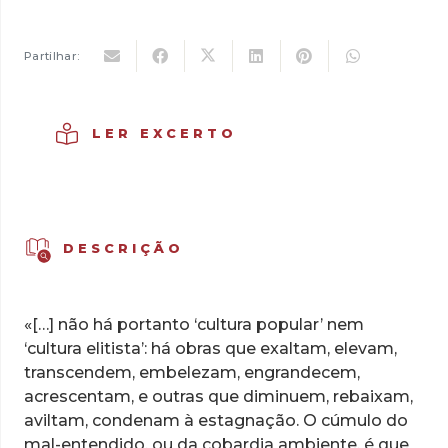
era:
é:
9,00 €.
6,30 €.
Partilhar:
LER EXCERTO
DESCRIÇÃO
«[…] não há portanto ‘cultura popular’ nem
‘cultura elitista’: há obras que exaltam, elevam,
transcendem, embelezam, engrandecem,
acrescentam, e outras que diminuem, rebaixam,
aviltam, condenam à estagnação. O cúmulo do
mal-entendido, ou da cobardia ambiente, é que