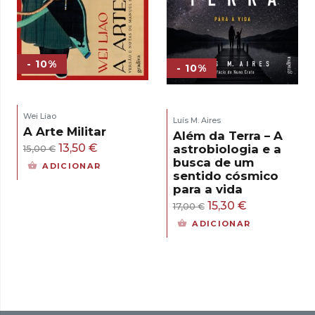
- 10%
- 10%
Wei Liao
Luís M. Aires
A Arte Militar
Além da Terra – A
O
O
13,50
€
astrobiologia e a
15,00
€
busca de um
preço
preço
ADICIONAR
sentido cósmico
original
atual
para a vida
era:
é:
O
O
15,30
€
17,00
€
15,00 €.
13,50 €.
preço
preço
ADICIONAR
original
atual
era:
é:
17,00 €.
15,30 €.