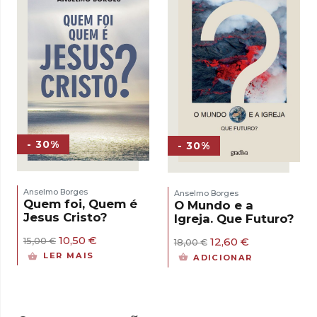
- 30%
- 30%
Anselmo Borges
Anselmo Borges
Quem foi, Quem é
O Mundo e a
Jesus Cristo?
Igreja. Que Futuro?
O
O
10,50
€
O
O
12,60
€
15,00
€
18,00
€
preço
preço
preço
preço
LER MAIS
ADICIONAR
original
atual
original
atual
era:
é:
era:
é:
15,00 €.
10,50 €.
18,00 €.
12,60 €.