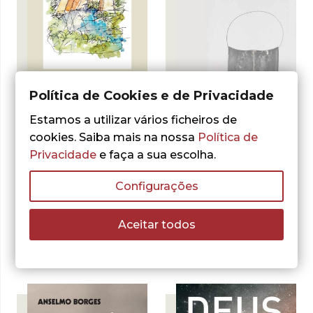
Política de Cookies e de Privacidade
- 30%
- 30%
Estamos a utilizar vários ficheiros de
cookies. Saiba mais na nossa
Política de
Privacidade
e faça a sua escolha.
Anselmo Borges
Deus e o Sentido
da Existência
Configurações
Anselmo Borges
Conversas com
O
O
8,40
€
12,00
€
preço
preço
Anselmo Borges
LER MAIS
Aceitar todos
original
atual
O
O
12,60
€
era:
é:
18,00
€
preço
preço
12,00 €.
8,40 €.
LER MAIS
original
atual
era:
é:
18,00 €.
12,60 €.