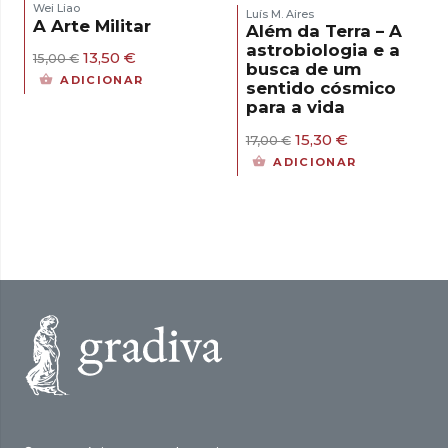
Wei Liao
Luís M. Aires
A Arte Militar
Além da Terra – A
astrobiologia e a
O
O
13,50
€
15,00
€
busca de um
preço
preço
ADICIONAR
sentido cósmico
original
atual
para a vida
era:
é:
15,00 €.
13,50 €.
O
O
15,30
€
17,00
€
preço
preço
ADICIONAR
original
atual
era:
é:
17,00 €.
15,30 €.