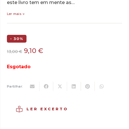
este livro tem em mente as…
Ler mais
- 30%
O
O
9,10
€
13,00
€
preço
preço
original
atual
Esgotado
era:
é:
13,00 €.
9,10 €.
Partilhar:
LER EXCERTO