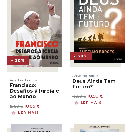
- 30%
- 30%
Anselmo Borges
Deus Ainda Tem
Anselmo Borges
Francisco:
Futuro?
Desafios à Igreja e
O
O
10,50
€
ao Mundo
15,00
€
preço
preço
LER MAIS
O
O
original
atual
10,85
€
15,50
€
preço
preço
era:
é:
LER MAIS
original
atual
15,00 €.
10,50 €.
era:
é:
15,50 €.
10,85 €.