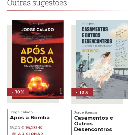
Outras sugestões
- 10%
- 10%
Jorge Calado
Jorge Buescu
Após a Bomba
Casamentos e
Outros
O
O
16,20
€
18,00
€
Desencontros
preço
preço
ADICIONAR