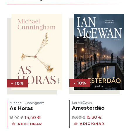
- 10%
- 10%
Ian McEwan
Michael Cunningham
Amesterdão
As Horas
O
O
O
O
15,30
€
14,40
€
17,00
€
16,00
€
preço
preço
preço
preço
ADICIONAR
ADICIONAR
original
atual
original
atual