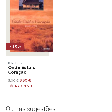
- 30%
Billie Letts
Onde Está o
Coração
O
O
3,50
€
5,00
€
preço
preço
LER MAIS
original
atual
era:
é:
5,00 €.
3,50 €.
Outras sugestões