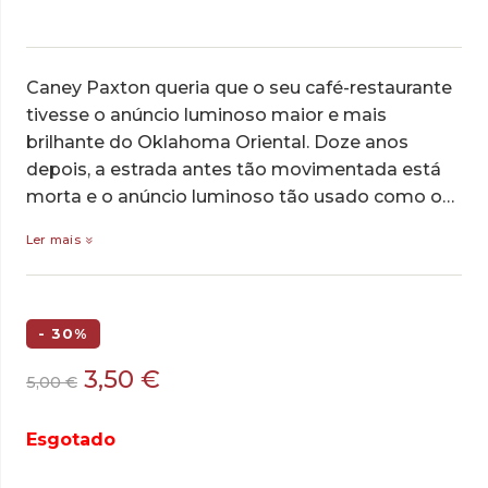
Caney Paxton queria que o seu café-restaurante
tivesse o anúncio luminoso maior e mais
brilhante do Oklahoma Oriental. Doze anos
depois, a estrada antes tão movimentada está
morta e o anúncio luminoso tão usado como o…
Ler mais
- 30%
O
O
3,50
€
5,00
€
preço
preço
original
atual
Esgotado
era:
é:
5,00 €.
3,50 €.