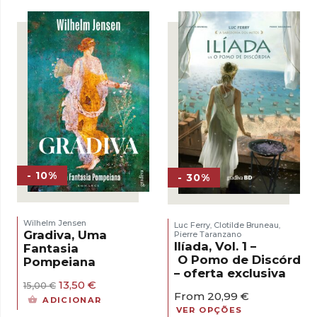
era:
é:
era:
é:
17,00 €.
15,30 €.
16,00 €.
14,40 €.
- 10%
- 30%
Wilhelm Jensen
Luc Ferry
Clotilde Bruneau
,
,
Gradiva, Uma
Pierre Taranzano
Ilíada, Vol. 1 –
Fantasia
O Pomo de Discórdia
Pompeiana
– oferta exclusiva
O
O
13,50
€
15,00
€
From
20,99
€
preço
preço
ADICIONAR
original
atual
VER OPÇÕES