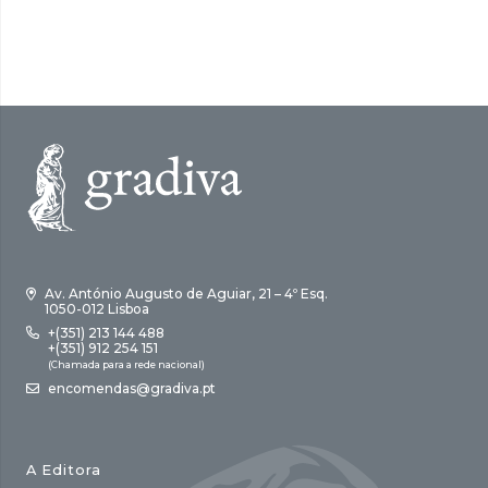
17,00 €.
15,30 €.
era:
é:
18,00 €.
16,20 €.
Av. António Augusto de Aguiar, 21 – 4º Esq.
1050-012 Lisboa
+(351) 213 144 488
+(351) 912 254 151
(Chamada para a rede nacional)
encomendas@gradiva.pt
A Editora