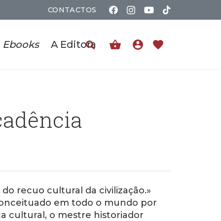
CONTACTOS
shopping_basket
account_circle
favorite
Ebooks
A Editora
cadência
do recuo cultural da civilização.»
 conceituado em todo o mundo por
ca cultural, o mestre historiador