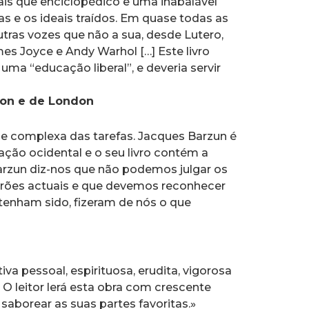
s que enciclopédico e uma inabalável
s e os ideais traídos. Em quase todas as
utras vozes que não a sua, desde Lutero,
 Joyce e Andy Warhol […] Este livro
ma “educação liberal”, e deveria servir
 Son e de London
da e complexa das tarefas. Jacques Barzun é
ação ocidental e o seu livro contém a
 Barzun diz-nos que não podemos julgar os
rões actuais e que devemos reconhecer
 tenham sido, fizeram de nós o que
va pessoal, espirituosa, erudita, vigorosa
 O leitor lerá esta obra com crescente
 saborear as suas partes favoritas.»