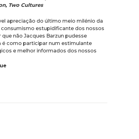
n, Two Cultures
vel apreciação do último meio milénio da
a o consumismo estupidificante dos nossos
or que não Jacques Barzun pudesse
-la é como participar num estimulante
gicos e melhor informados dos nossos
que