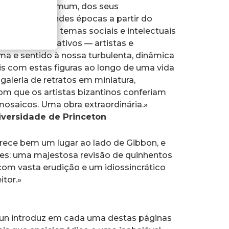
ível ao leitor comum, dos seus
re quatro grandes épocas a partir do
stentando os temas sociais e intelectuais
indivíduos criativos — artistas e
ma e sentido à nossa turbulenta, dinâmica
is com estas figuras ao longo de uma vida
aleria de retratos em miniatura,
m que os artistas bizantinos conferiam
mosaicos. Uma obra extraordinária.»
niversidade de Princeton
ece bem um lugar ao lado de Gibbon, e
es: uma majestosa revisão de quinhentos
 com vasta erudição e um idiossincrático
itor.»
zun introduz em cada uma destas páginas