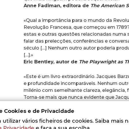
Anne Fadiman, editora de
The American S
«Qual a importância para o mundo da Revol
Revolução Francesa, que começou em 1789?
estas e outras questões relacionadas numa sér
falar das prelecções, conferências e convers
século […] Nenhum outro autor poderia produ
[…].»
Eric Bentley, autor de
The Playwright as T
«Este é um livro extraordinário. Jacques Ba
e profundidade incomparáveis. Nenhum outro 
milénio com semelhante clareza, elegância, f
Torna-se mais que nunca evidente que Jacq
culturais do nosso tempo.»
John Silber, chanceler da Universidade d
de Cookies e de Privacidade
utilizar vários ficheiros de cookies. Saiba mais 
«Jacques Barzun não se limitou a estudar a c
e Privacidade
e faça a sua escolha.