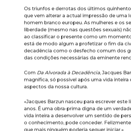
Os triunfos e derrotas dos últimos quinhent
que vem alterar a actual impressão de uma l
homem branco europeu. As mulheres e os seu
liberdade (mesmo nas questões sexuais) não
ao classificar o presente como um momento 
está de modo algum a profetizar o fim da civi
decadência como o desfecho comum dos gra
das condições necessárias da eminente renov
Com
Da Alvorada à Decadência
, Jacques Ba
magnífica, só possível após uma vida inteir
aspectos da nossa cultura.
«Jacques Barzun nasceu para escrever este li
anos. É uma obra-prima digna de um verdad
vida inteira a desenvolver um sentido de per
o conhecimento, pode conceder. Felizmente vi
que mais ninguém poderia sequer iniciar.»