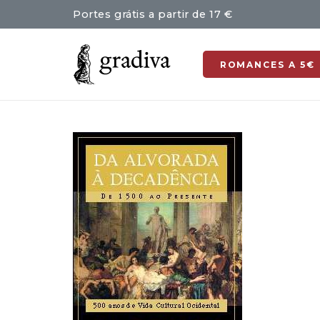
Portes grátis a partir de 17 €
ROMANCES A 5€