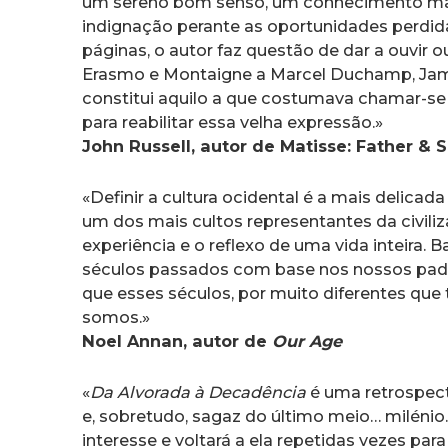
um sereno bom senso, um conhecimento mai
indignação perante as oportunidades perdida
páginas, o autor faz questão de dar a ouvir o
Erasmo e Montaigne a Marcel Duchamp, James
constitui aquilo a que costumava chamar-se u
para reabilitar essa velha expressão.»
John Russell, autor de Matisse: Father &
«Definir a cultura ocidental é a mais delica
um dos mais cultos representantes da civiliz
experiência e o reflexo de uma vida inteira.
séculos passados com base nos nossos pad
que esses séculos, por muito diferentes que
somos.»
Noel Annan, autor de
Our Age
«
Da Alvorada à Decadência
é uma retrospecti
e, sobretudo, sagaz do último meio… milénio.
interesse e voltará a ela repetidas vezes para