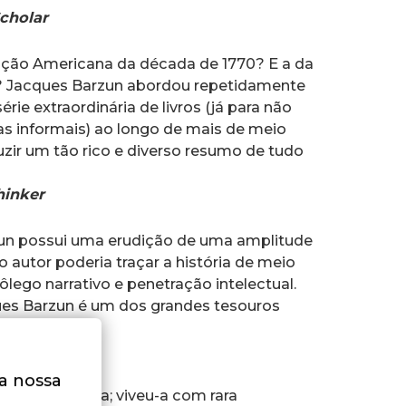
cholar
ução Americana da década de 1770? E a da
 Jacques Barzun abordou repetidamente
ie extraordinária de livros (já para não
as informais) ao longo de mais de meio
zir um tão rico e diverso resumo de tudo
hinker
rzun possui uma erudição de uma amplitude
autor poderia traçar a história de meio
ôlego narrativo e penetração intelectual.
ues Barzun é um dos grandes tesouros
e Boston
na nossa
ultura europeia; viveu-a com rara