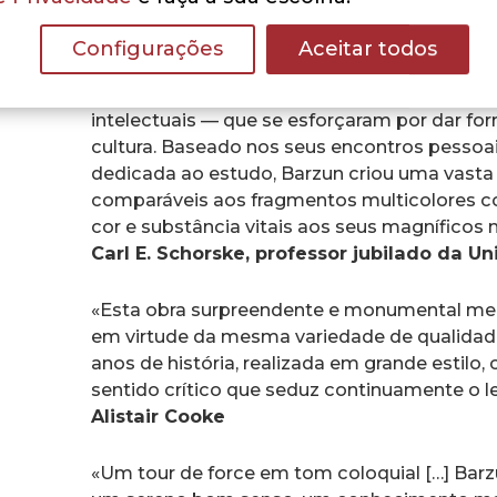
intensidade. Neste livro faz a síntese, acess
ensinamentos históricos. A obra assenta sob
Configurações
Aceitar todos
Renascimento. Dentro de cada uma delas, su
que as interligam, juntam-se as multidões de 
intelectuais — que se esforçaram por dar for
cultura. Baseado nos seus encontros pessoa
dedicada ao estudo, Barzun criou uma vasta g
comparáveis aos fragmentos multicolores co
cor e substância vitais aos seus magníficos 
Carl E. Schorske, professor jubilado da U
«Esta obra surpreendente e monumental mer
em virtude da mesma variedade de qualidad
anos de história, realizada em grande estilo,
sentido crítico que seduz continuamente o le
Alistair Cooke
«Um tour de force em tom coloquial […] Bar