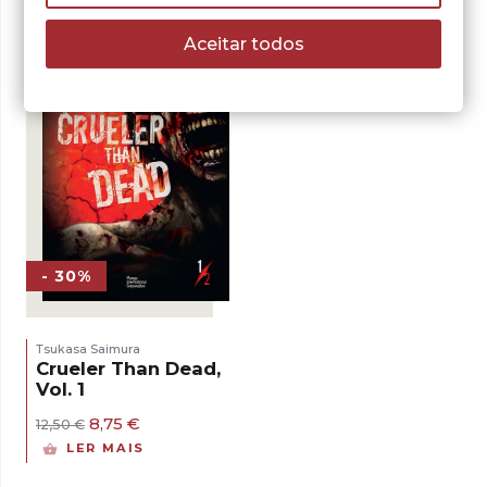
Aceitar todos
- 30%
Tsukasa Saimura
Crueler Than Dead,
Vol. 1
O
O
8,75
€
12,50
€
preço
preço
LER MAIS
original
atual
era:
é: