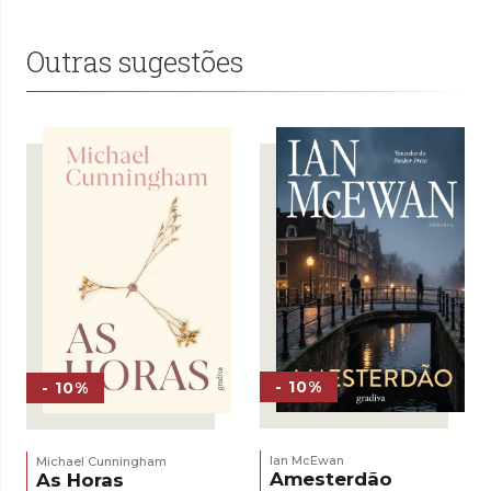
12,50 €.
8,75 €.
Outras sugestões
- 10%
- 10%
Ian McEwan
Michael Cunningham
Amesterdão
As Horas