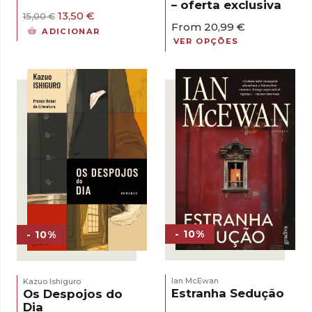
– oferta exclusiva
O
O
13,50
€
15,00
€
From
20,99
€
preço
preço
ADICIONAR
original
atual
VER OPÇÕES
era:
é:
15,00 €.
13,50 €.
- 10%
- 10%
Ian McEwan
Kazuo Ishiguro
Estranha Sedução
Os Despojos do
Dia