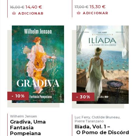
O
O
O
O
15,30
€
14,40
€
17,00
€
16,00
€
preço
preço
preço
preço
ADICIONAR
ADICIONAR
original
atual
original
atual
era:
é:
era:
é:
17,00 €.
15,30 €.
16,00 €.
14,40 €.
- 10%
- 30%
Wilhelm Jensen
Luc Ferry
Clotilde Bruneau
,
,
Gradiva, Uma
Pierre Taranzano
Ilíada, Vol. 1 –
Fantasia
O Pomo de Discórdia
Pompeiana