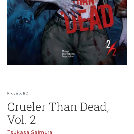
Ficção
,
BD
Crueler Than Dead,
Vol. 2
Tsukasa Saimura