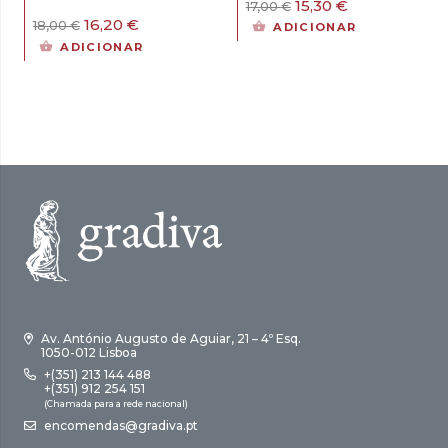
O
O
15,30
€
17,00
€
preço
preço
O
O
16,20
€
18,00
€
ADICIONAR
original
atual
preço
preço
ADICIONAR
era:
é:
original
atual
17,00 €.
15,30 €.
era:
é:
18,00 €.
16,20 €.
Av. António Augusto de Aguiar, 21 – 4º Esq.
1050-012 Lisboa
+(351) 213 144 488
+(351) 912 254 151
(Chamada para a rede nacional)
encomendas@gradiva.pt