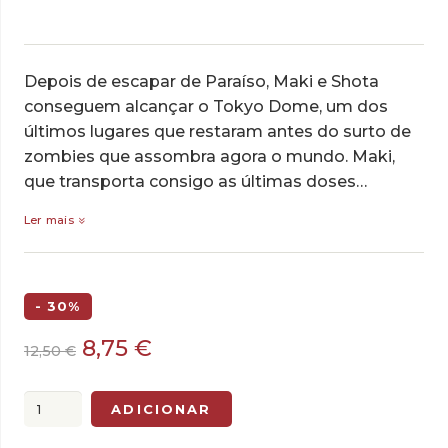
Depois de escapar de Paraíso, Maki e Shota
conseguem alcançar o Tokyo Dome, um dos
últimos lugares que restaram antes do surto de
zombies que assombra agora o mundo. Maki,
que transporta consigo as últimas doses…
Ler mais
- 30%
O
O
8,75
€
12,50
€
preço
preço
original
atual
Quantidade
ADICIONAR
era:
é:
de
12,50 €.
8,75 €.