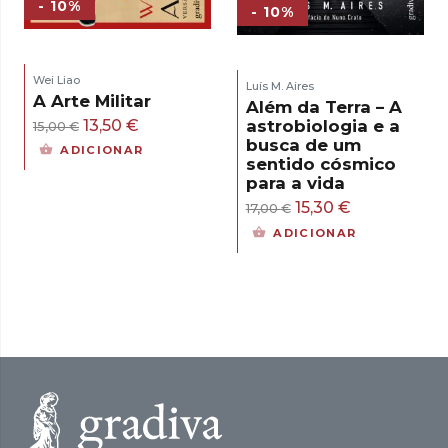
- 10%
- 10%
Wei Liao
Luís M. Aires
A Arte Militar
Além da Terra – A
O
O
13,50
€
astrobiologia e a
15,00
€
busca de um
preço
preço
ADICIONAR
sentido cósmico
original
atual
para a vida
era:
é:
O
O
15,30
€
17,00
€
15,00 €.
13,50 €.
preço
preço
ADICIONAR
original
atual
era:
é:
17,00 €.
15,30 €.