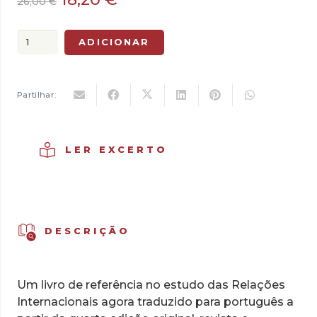
26,00
€
preço
preço
original
atual
Quantidade
ADICIONAR
era:
é:
de
26,00 €.
18,20 €.
Compreender
as
Partilhar:
Relações
Internacionais
LER EXCERTO
DESCRIÇÃO
Um livro de referência no estudo das Relações
Internacionais agora traduzido para português a