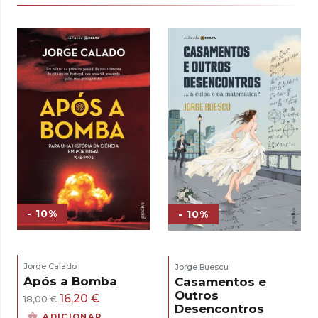
- 10%
- 10%
Jorge Calado
Jorge Buescu
Após a Bomba
Casamentos e
Outros
O
O
16,20
€
18,00
€
Desencontros
preço
preço
ADICIONAR