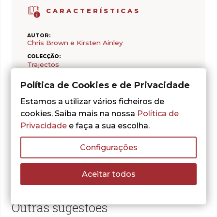
CARACTERÍSTICAS
AUTOR:
Chris Brown e Kirsten Ainley
COLECÇÃO:
Trajectos
ISBN:
Política de Cookies e de Privacidade
978-989-616-465-2
DATA DE PUBLICAÇÃO:
Estamos a utilizar vários ficheiros de
2012/03/01
cookies. Saiba mais na nossa
Política de
PÁGINAS:
Privacidade
e faça a sua escolha.
536
Configurações
Aceitar todos
Outras sugestões