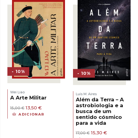
17,00 €.
15,30 €.
- 10%
- 10%
Wei Liao
Luís M. Aires
A Arte Militar
Além da Terra – A
astrobiologia e a
O
O
13,50
€
15,00
€
busca de um
preço
preço
ADICIONAR
sentido cósmico
original
atual
para a vida
era:
é:
15,00 €.
13,50 €.
O
O
15,30
€
17,00
€
preço
preço