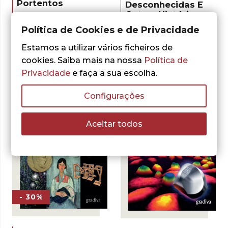
Portentos
Desconhecidas E
Outras Histórias
O
O
8,75
€
12,50
€
da Matemática
preço
preço
Política de Cookies e de Privacidade
ADICIONAR
original
atual
O
O
9,10
€
13,00
€
era:
é:
Estamos a utilizar vários ficheiros de
preço
preço
ADICIONAR
12,50 €.
8,75 €.
original
atual
cookies. Saiba mais na nossa
Política de
era:
é:
Privacidade
e faça a sua escolha.
13,00 €.
9,10 €.
Configurações
Aceitar todos
- 30%