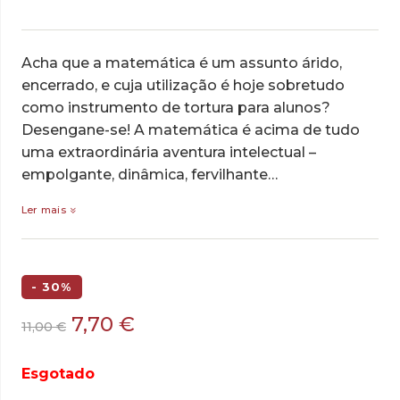
Acha que a matemática é um assunto árido,
encerrado, e cuja utilização é hoje sobretudo
como instrumento de tortura para alunos?
Desengane-se! A matemática é acima de tudo
uma extraordinária aventura intelectual –
empolgante, dinâmica, fervilhante…
Ler mais
- 30%
O
O
7,70
€
11,00
€
preço
preço
original
atual
Esgotado
era:
é: