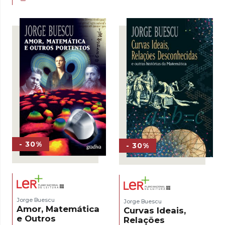
original
atual
13,12 €.
9,18 €.
era:
é:
14,13 €.
9,89 €.
- 30%
- 30%
Jorge Buescu
Jorge Buescu
Amor, Matemática
Curvas Ideais,
e Outros
Relações