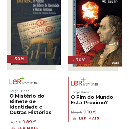
- 30%
- 30%
Jorge Buescu
Jorge Buescu
O Mistério do
O Fim do Mundo
Bilhete de
Está Próximo?
Identidade e
O
O
9,18
€
Outras Histórias
13,12
€
preço
preço
LER MAIS
O
O
original
atual
9,89
€
14,13
€
preço
preço
era:
é:
LER MAIS