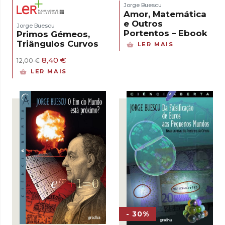
Jorge Buescu
Amor, Matemática
e Outros
Jorge Buescu
Portentos – Ebook
Primos Gémeos,
Triângulos Curvos
LER MAIS
O
O
8,40
€
12,00
€
preço
preço
LER MAIS
original
atual
era:
é:
12,00 €.
8,40 €.
- 30%