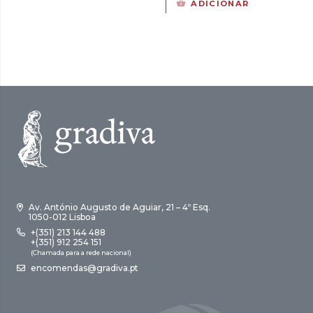
ADICIONAR
original
atual
era:
é:
17,00 €.
15,30 €.
Av. António Augusto de Aguiar, 21 – 4º Esq.
1050-012 Lisboa
+(351) 213 144 488
+(351) 912 254 151
(Chamada para a rede nacional)
encomendas@gradiva.pt