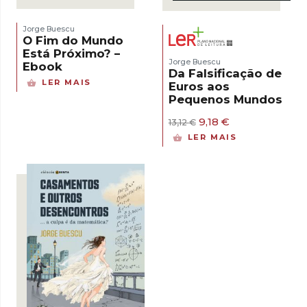
Jorge Buescu
O Fim do Mundo
Está Próximo? –
Jorge Buescu
Ebook
Da Falsificação de
LER MAIS
Euros aos
Pequenos Mundos
O
O
9,18
€
13,12
€
preço
preço
LER MAIS
original
atual
era:
é:
13,12 €.
9,18 €.