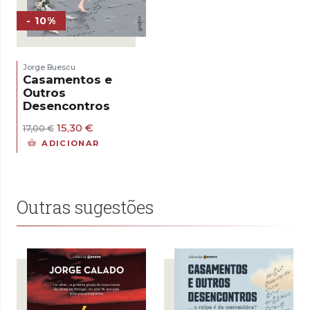
- 10%
Jorge Buescu
Casamentos e
Outros
Desencontros
O
O
15,30
€
17,00
€
preço
preço
ADICIONAR
original
atual
era:
é:
17,00 €.
15,30 €.
Outras sugestões