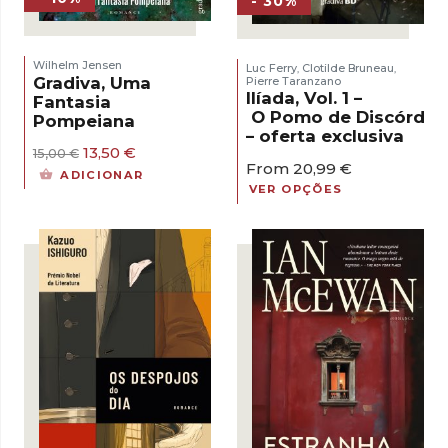
- 30%
Wilhelm Jensen
Luc Ferry
Clotilde Bruneau
,
,
Gradiva, Uma
Pierre Taranzano
Ilíada, Vol. 1 –
Fantasia
O Pomo de Discórdia
Pompeiana
– oferta exclusiva
O
O
13,50
€
15,00
€
From
20,99
€
preço
preço
ADICIONAR
original
atual
VER OPÇÕES
era:
é:
15,00 €.
13,50 €.