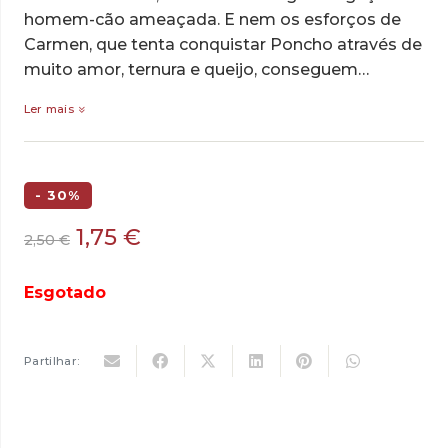
homem-cão ameaçada. E nem os esforços de
Carmen, que tenta conquistar Poncho através de
muito amor, ternura e queijo, conseguem…
Ler mais
- 30%
O
O
1,75
€
2,50
€
preço
preço
original
atual
Esgotado
era:
é:
2,50 €.
1,75 €.
Partilhar: