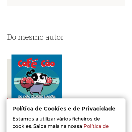
Do mesmo autor
- 30%
Política de Cookies e de Privacidade
Estamos a utilizar vários ficheiros de
Paul Gilligan
cookies. Saiba mais na nossa
Política de
Café Cão: Os Cães