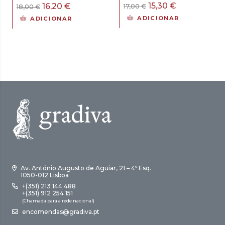
O
O
15,30
€
O
O
16,20
€
17,00
€
18,00
€
preço
preço
preço
preço
ADICIONAR
ADICIONAR
original
atual
original
atual
era:
é:
era:
é:
17,00 €.
15,30 €.
18,00 €.
16,20 €.
Av. António Augusto de Aguiar, 21 – 4º Esq.
1050-012 Lisboa
+(351) 213 144 488
+(351) 912 254 151
(Chamada para a rede nacional)
encomendas@gradiva.pt