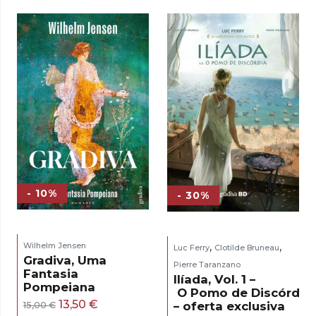
era:
é:
era:
é:
17,00 €.
15,30 €.
16,00 €.
14,40 €.
- 10%
- 30%
,
,
Wilhelm Jensen
Luc Ferry
Clotilde Bruneau
Gradiva, Uma
Pierre Taranzano
Fantasia
Ilíada, Vol. 1 –
Pompeiana
O Pomo de Discórdia
O
O
13,50
€
– oferta exclusiva
15,00
€