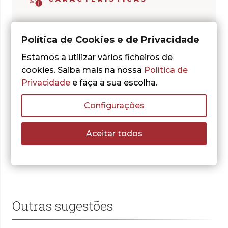
AUTOR:
Tawny O'Dell
Política de Cookies e de Privacidade
COLECÇÃO:
Gradiva Romance
Estamos a utilizar vários ficheiros de
cookies. Saiba mais na nossa
Política de
ISBN:
978-972-662-850-7
Privacidade
e faça a sua escolha.
DATA DE PUBLICAÇÃO:
1/1/1981
Configurações
PÁGINAS:
308
Aceitar todos
Outras sugestões