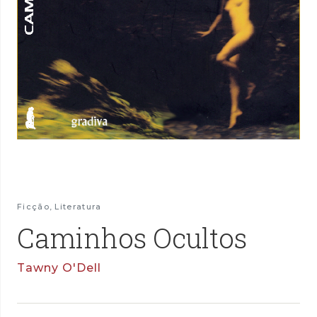
Ficção
,
Literatura
Caminhos Ocultos
Tawny O'Dell