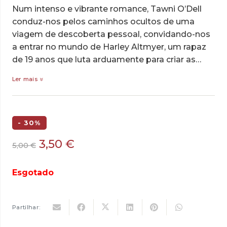
Num intenso e vibrante romance, Tawni O’Dell
conduz-nos pelos caminhos ocultos de uma
viagem de descoberta pessoal, convidando-nos
a entrar no mundo de Harley Altmyer, um rapaz
de 19 anos que luta arduamente para criar as…
Ler mais
- 30%
O
O
3,50
€
5,00
€
preço
preço
original
atual
Esgotado
era:
é:
5,00 €.
3,50 €.
Partilhar: