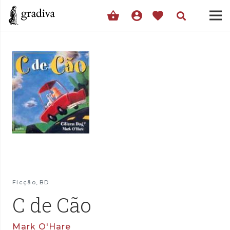
shopping_basket
account_circle
favorite
Ficção
,
BD
C de Cão
Mark O'Hare