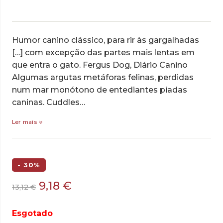
Humor canino clássico, para rir às gargalhadas
[…] com excepção das partes mais lentas em
que entra o gato. Fergus Dog, Diário Canino
Algumas argutas metáforas felinas, perdidas
num mar monótono de entediantes piadas
caninas. Cuddles…
Ler mais
- 30%
O
O
9,18
€
13,12
€
preço
preço
original
atual
Esgotado
era:
é: