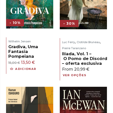
- 10%
- 30%
,
,
Wilhelm Jensen
Luc Ferry
Clotilde Bruneau
Gradiva, Uma
Pierre Taranzano
Fantasia
Ilíada, Vol. 1 –
Pompeiana
O Pomo de Discórdia
O
O
13,50
€
– oferta exclusiva
15,00
€
preço
preço
From
20,99
€
ADICIONAR
original
atual
VER OPÇÕES
era:
é:
15,00 €.
13,50 €.