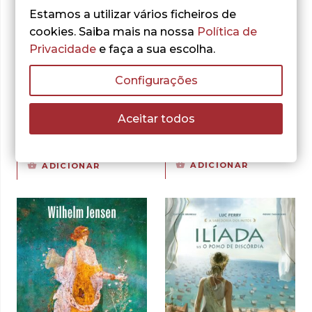
Estamos a utilizar vários ficheiros de
cookies. Saiba mais na nossa
Política de
Privacidade
e faça a sua escolha.
- 10%
- 10%
Configurações
Ian McEwan
Michael Cunningham
Aceitar todos
Amesterdão
As Horas
O
O
15,30
€
O
O
14,40
€
17,00
€
16,00
€
preço
preço
preço
preço
ADICIONAR
ADICIONAR
original
atual
original
atual
era:
é:
era:
é:
17,00 €.
15,30 €.
16,00 €.
14,40 €.