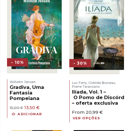
- 10%
- 30%
Wilhelm Jensen
Luc Ferry
Clotilde Bruneau
,
,
Gradiva, Uma
Pierre Taranzano
Ilíada, Vol. 1 –
Fantasia
O Pomo de Discórdia
Pompeiana
– oferta exclusiva
O
O
13,50
€
15,00
€
From
20,99
€
preço
preço
ADICIONAR
original
atual
VER OPÇÕES
era:
é:
15,00 €.
13,50 €.