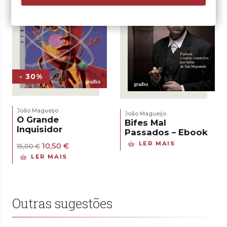
- 30%
João Magueijo
João Magueijo
O Grande
Bifes Mal
Inquisidor
Passados – Ebook
LER MAIS
O
O
10,50
€
15,00
€
preço
preço
LER MAIS
original
atual
era:
é:
15,00 €.
10,50 €.
Outras sugestões