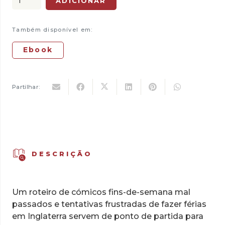
ADICIONAR
era:
é:
de
12,00 €.
5,00 €.
Bifes
Também disponível em:
Mal
Passados
Ebook
Partilhar:
DESCRIÇÃO
Um roteiro de cómicos fins-de-semana mal
passados e tentativas frustradas de fazer férias
em Inglaterra servem de ponto de partida para