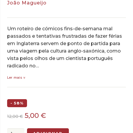
João Magueijo
Um roteiro de cómicos fins-de-semana mal
passados e tentativas frustradas de fazer férias
em Inglaterra servem de ponto de partida para
uma viagem pela cultura anglo-saxónica, como
vista pelos olhos de um cientista português
radicado no…
Ler mais
- 58%
O
O
5,00
€
12,00
€
preço
preço
original
atual
Quantidade