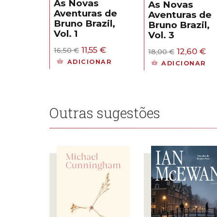
As Novas
As Novas
Aventuras de
Aventuras de
Bruno Brazil,
Bruno Brazil,
Vol. 1
Vol. 3
O
O
11,55
€
O
O
16,50
€
12,60
€
18,00
€
preço
preço
preço
pr
ADICIONAR
ADICIONAR
original
atual
original
at
era:
é:
era:
é:
16,50 €.
11,55 €.
18,00 €.
12,
Outras sugestões