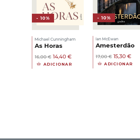
- 10%
- 10%
Ian McEwan
Michael Cunningham
Amesterdão
As Horas
O
O
O
O
15,30
€
14,40
€
17,00
€
16,00
€
preço
pr
preço
preço
ADICIONAR
ADICIONAR
original
atu
original
atual
era:
é:
era:
é:
17,00 €.
15,
16,00 €.
14,40 €.