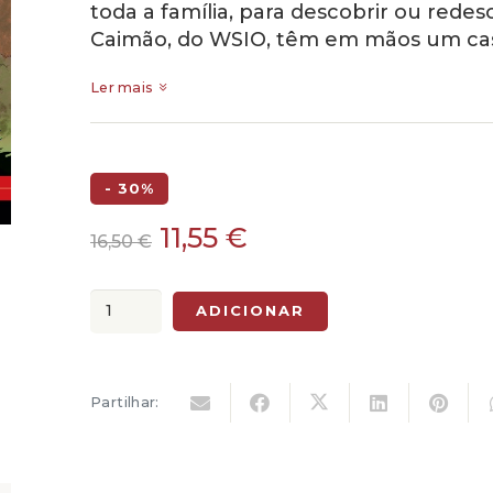
toda a família, para descobrir ou redes
Caimão, do WSIO, têm em mãos um ca
Ler mais
- 30%
O
O
11,55
€
16,50
€
preço
preço
original
atual
Quantidade
ADICIONAR
era:
é:
de
16,50 €.
11,55 €.
As
Novas
Partilhar:
Aventuras
de
Bruno