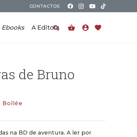
CONTACTOS
shopping_basket
account_circle
favorite
Ebooks
A Editora
as de Bruno
 Bollée
das na BD de aventura. A ler por