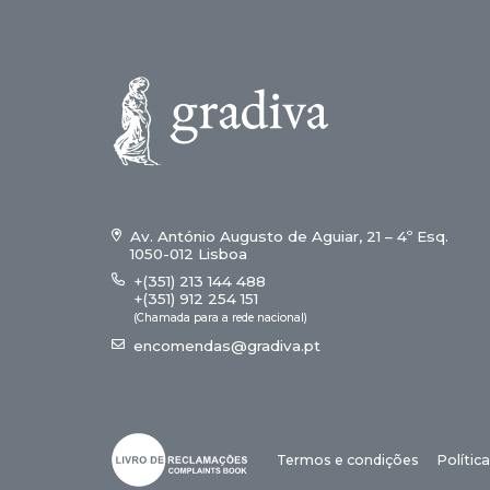
Av. António Augusto de Aguiar, 21 – 4º Esq.
1050-012 Lisboa
+(351) 213 144 488
+(351) 912 254 151
(Chamada para a rede nacional)
encomendas@gradiva.pt
Termos e condições
Polític