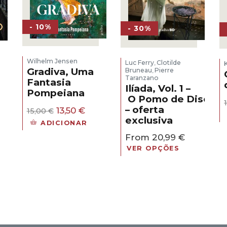
- 10%
- 30%
Wilhelm Jensen
Luc Ferry
Clotilde
,
Gradiva, Uma
Bruneau
Pierre
,
Taranzano
Fantasia
Ilíada, Vol. 1 –
Pompeiana
O Pomo de Discórd
eço
– oferta
O
O
al
13,50
€
15,00
€
preço
preço
exclusiva
ADICIONAR
original
atual
30 €.
From
20,99
€
era:
é:
15,00 €.
13,50 €.
VER OPÇÕES