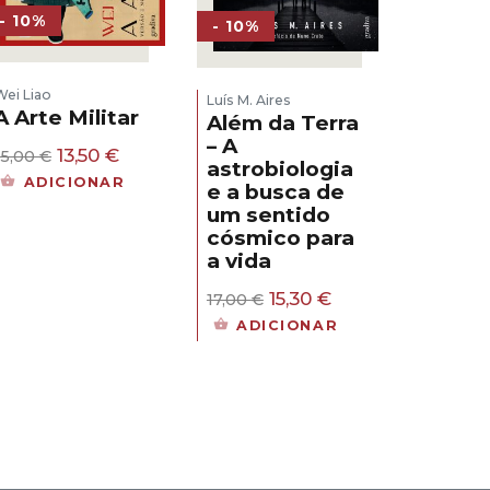
- 10%
- 10%
Wei Liao
Luís M. Aires
A Arte Militar
Além da Terra
– A
O
O
13,50
€
15,00
€
astrobiologia
preço
preço
ADICIONAR
e a busca de
original
atual
um sentido
era:
é:
15,00 €.
13,50 €.
cósmico para
a vida
O
O
15,30
€
17,00
€
preço
preço
ADICIONAR
original
atual
era:
é:
17,00 €.
15,30 €.