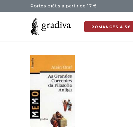
Portes grátis a partir de 17 €
ROMANCES A 5€