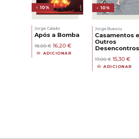
- 10%
- 10%
Jorge Calado
Jorge Buescu
Após a Bomba
Casamentos 
Outros
O
O
16,20
€
18,00
€
Desencontro
preço
preço
ADICIONAR
original
atual
O
O
15,30
€
17,00
€
era:
é:
preço
pr
ADICIONAR
18,00 €.
16,20 €.
original
atu
era:
é:
17,00 €.
15,