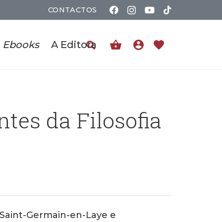
CONTACTOS
shopping_basket
account_circle
favorite
Ebooks
A Editora
tes da Filosofia
 Saint-Germain-en-Laye e