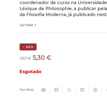
coordenador de curso na Universidade 
Léxique de Philosophie, a publicar pel
da Filosofia Moderna, já publicado nest
Ler mais
- 30%
O
O
5,30
€
7,57
€
preço
preço
original
atual
Esgotado
era:
é:
7,57 €.
5,30 €.
Partilhar: