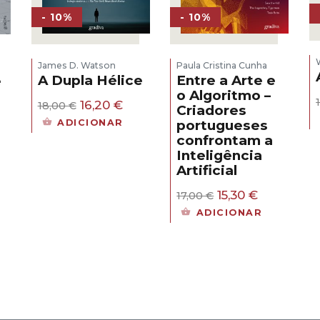
- 10%
- 10%
James D. Watson
Paula Cristina Cunha
A Dupla Hélice
Entre a Arte e
e
o Algoritmo –
O
O
16,20
€
18,00
€
Criadores
s
preço
preço
ADICIONAR
portugueses
original
atual
confrontam a
era:
é:
eço
Inteligência
18,00 €.
16,20 €.
al
Artificial
30 €.
O
O
15,30
€
17,00
€
preço
preço
ADICIONAR
original
atual
era:
é:
17,00 €.
15,30 €.