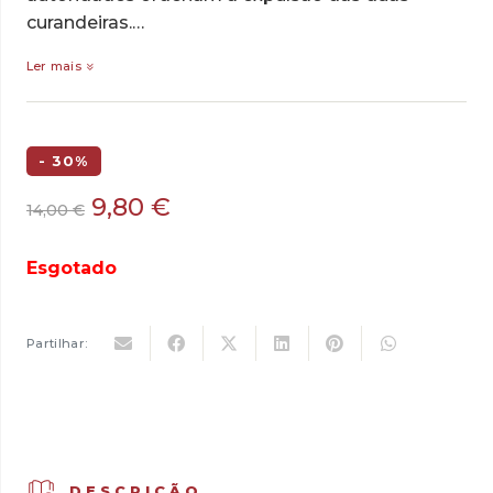
curandeiras.…
Ler mais
- 30%
O
O
9,80
€
14,00
€
preço
preço
original
atual
Esgotado
era:
é:
14,00 €.
9,80 €.
Partilhar:
DESCRIÇÃO