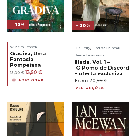
- 10%
- 30%
,
,
Wilhelm Jensen
Luc Ferry
Clotilde Bruneau
Gradiva, Uma
Pierre Taranzano
Fantasia
Ilíada, Vol. 1 –
Pompeiana
O Pomo de Discórdia
O
O
13,50
€
– oferta exclusiva
15,00
€
preço
preço
From
20,99
€
ADICIONAR
original
atual
VER OPÇÕES
era:
é:
15,00 €.
13,50 €.