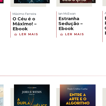
Ian McEwan
Máximo Ferreira
Estranha
O Céu é o
Sedução –
Máximo! –
Ebook
Ebook
LER MAIS
LER MAIS