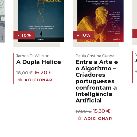
- 10%
- 10%
James D. Watson
Paula Cristina Cunha
A Dupla Hélice
Entre a Arte e
e
o Algoritmo –
O
O
16,20
€
18,00
€
Criadores
s
preço
preço
ADICIONAR
portugueses
original
atual
confrontam a
era:
é:
eço
Inteligência
18,00 €.
16,20 €.
al
Artificial
30 €.
O
O
15,30
€
17,00
€
preço
preço
ADICIONAR
original
atual
era:
é:
17,00 €.
15,30 €.