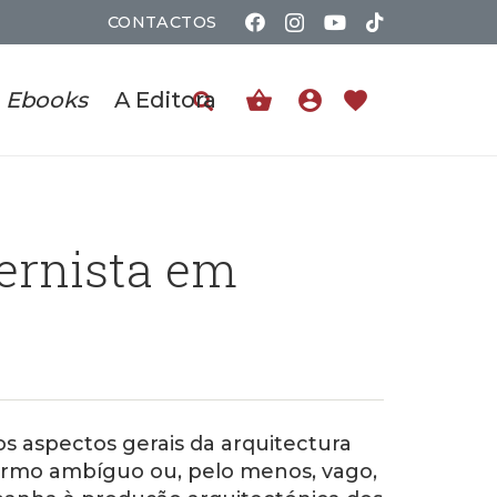
CONTACTOS
shopping_basket
account_circle
favorite
Ebooks
A Editora
ernista em
os aspectos gerais da arquitectura
ermo ambíguo ou, pelo menos, vago,