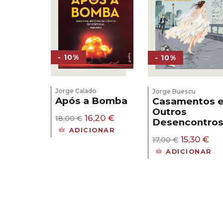
- 10%
- 10%
Jorge Calado
Jorge Buescu
Após a Bomba
Casamentos 
Outros
O
O
16,20
€
18,00
€
Desencontro
preço
preço
ADICIONAR
original
atual
O
O
15,30
€
17,00
€
era:
é:
preço
pr
ADICIONAR
18,00 €.
16,20 €.
original
atu
era:
é:
17,00 €.
15,