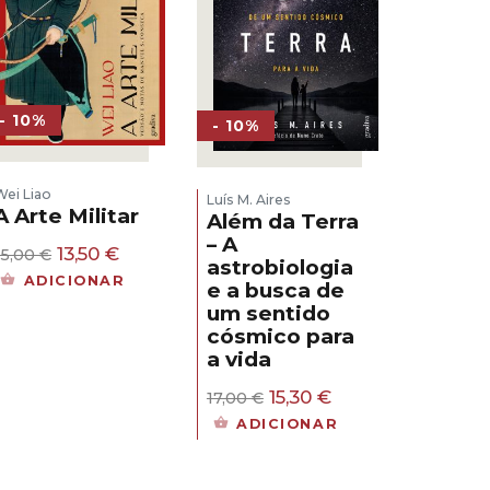
- 10%
- 10%
Wei Liao
Luís M. Aires
A Arte Militar
Além da Terra
– A
O
O
13,50
€
15,00
€
astrobiologia
preço
preço
ADICIONAR
e a busca de
original
atual
um sentido
era:
é:
15,00 €.
13,50 €.
cósmico para
a vida
O
O
15,30
€
17,00
€
preço
preço
ADICIONAR
original
atual
era:
é:
17,00 €.
15,30 €.