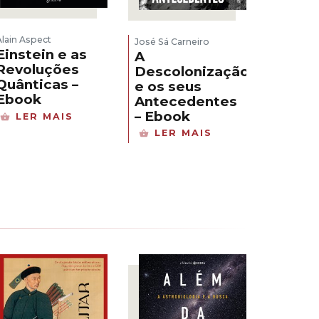
Alain Aspect
José Sá Carneiro
Einstein e as
A
Revoluções
Descolonização
Quânticas –
e os seus
Ebook
Antecedentes
– Ebook
LER MAIS
LER MAIS