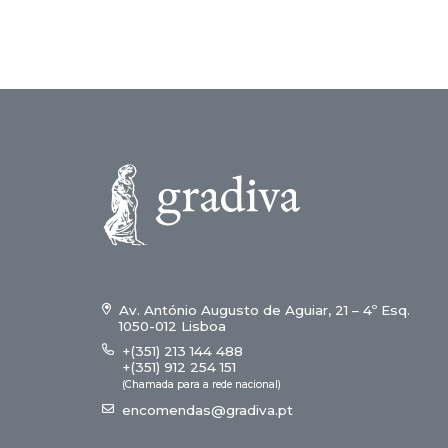
Av. António Augusto de Aguiar, 21 – 4º Esq.
1050-012 Lisboa
+(351) 213 144 488
+(351) 912 254 151
(Chamada para a rede nacional)
encomendas@gradiva.pt