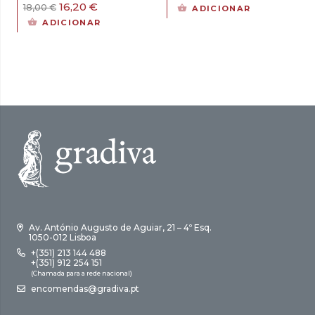
preço
preço
O
O
16,20
€
18,00
€
ADICIONAR
original
atual
preço
preço
ADICIONAR
era:
é:
original
atual
17,00 €.
15,30 €.
era:
é:
18,00 €.
16,20 €.
Av. António Augusto de Aguiar, 21 – 4º Esq.
1050-012 Lisboa
+(351) 213 144 488
+(351) 912 254 151
(Chamada para a rede nacional)
encomendas@gradiva.pt