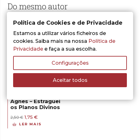
Do mesmo autor
Política de Cookies e de Privacidade
Estamos a utilizar vários ficheiros de
cookies. Saiba mais na nossa
Política de
Privacidade
e faça a sua escolha.
Configurações
- 30%
Aceitar todos
Tony Cochran
Agnes – Estraguei
os Planos Divinos
O
O
1,75
€
2,50
€
preço
preço
LER MAIS
original
atual
era:
é:
2,50 €.
1,75 €.