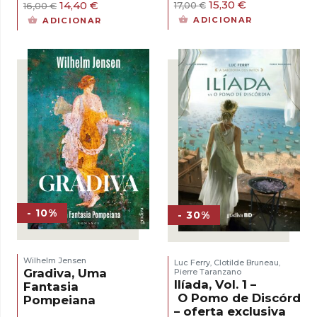
O
O
O
O
15,30
€
14,40
€
17,00
€
16,00
€
preço
preço
preço
preço
ADICIONAR
ADICIONAR
original
atual
original
atual
era:
é:
era:
é:
17,00 €.
15,30 €.
16,00 €.
14,40 €.
- 10%
- 30%
Wilhelm Jensen
Luc Ferry
Clotilde Bruneau
,
,
Gradiva, Uma
Pierre Taranzano
Ilíada, Vol. 1 –
Fantasia
O Pomo de Discórdia
Pompeiana
– oferta exclusiva