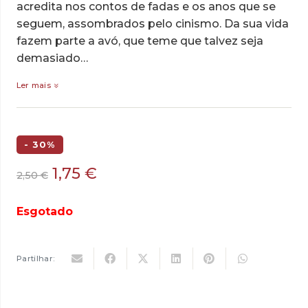
acredita nos contos de fadas e os anos que se
seguem, assombrados pelo cinismo. Da sua vida
fazem parte a avó, que teme que talvez seja
demasiado…
Ler mais
- 30%
O
O
1,75
€
2,50
€
preço
preço
original
atual
Esgotado
era:
é:
2,50 €.
1,75 €.
Partilhar: