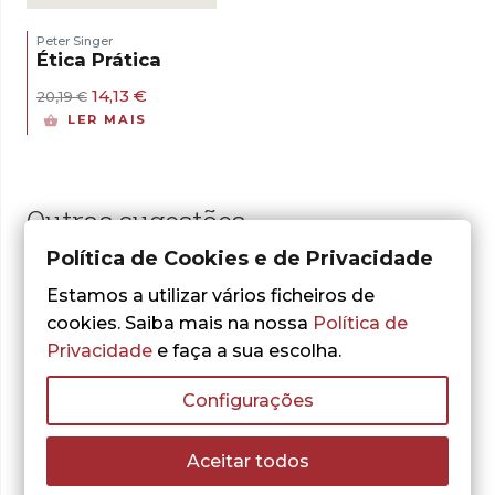
Peter Singer
Ética Prática
O
O
14,13
€
20,19
€
preço
preço
LER MAIS
original
atual
era:
é:
20,19 €.
14,13 €.
Outras sugestões
Política de Cookies e de Privacidade
Estamos a utilizar vários ficheiros de
cookies. Saiba mais na nossa
Política de
Privacidade
e faça a sua escolha.
Configurações
Aceitar todos