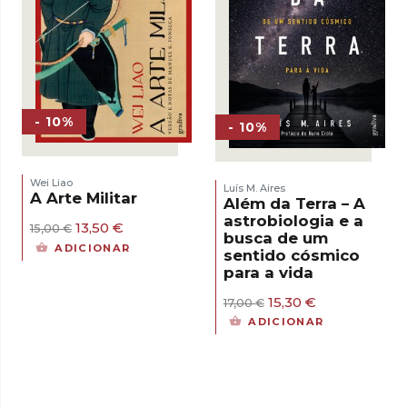
- 10%
- 10%
Wei Liao
Luís M. Aires
A Arte Militar
Além da Terra – A
astrobiologia e a
O
O
13,50
€
15,00
€
busca de um
preço
preço
ADICIONAR
sentido cósmico
original
atual
para a vida
era:
é:
15,00 €.
13,50 €.
O
O
15,30
€
17,00
€
preço
preço
ADICIONAR
original
atual
era:
é:
17,00 €.
15,30 €.