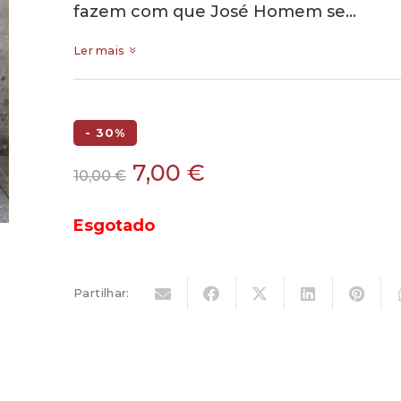
fazem com que José Homem se…
Ler mais
- 30%
O
O
7,00
€
10,00
€
preço
preço
original
atual
Esgotado
era:
é:
10,00 €.
7,00 €.
Partilhar: