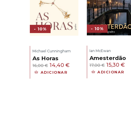
- 10%
- 10%
Ian McEwan
Michael Cunningham
Amesterdão
As Horas
O
O
O
O
15,30
€
14,40
€
17,00
€
16,00
€
preço
pr
preço
preço
ADICIONAR
ADICIONAR
original
at
original
atual
era:
é:
era:
é:
17,00 €.
15
16,00 €.
14,40 €.