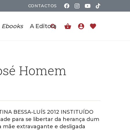
CONTACTOS
shopping_basket
account_circle
favorite
Ebooks
A Editora
 José Homem
INA BESSA-LUÍS 2012 INSTITUÍDO
ade para se libertar da herança dum
a mãe extravagante e desligada