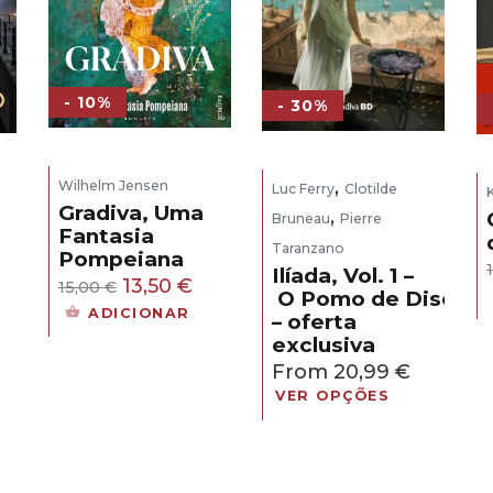
- 10%
- 30%
,
Wilhelm Jensen
Luc Ferry
Clotilde
Gradiva, Uma
,
Bruneau
Pierre
Fantasia
Taranzano
Pompeiana
eço
Ilíada, Vol. 1 –
O
O
13,50
€
15,00
€
O Pomo de Discórd
ual
preço
preço
ADICIONAR
– oferta
original
atual
exclusiva
,30 €.
era:
é:
From
20,99
€
15,00 €.
13,50 €.
VER OPÇÕES