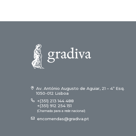
Av. António Augusto de Aguiar, 21 – 4º Esq.
1050-012 Lisboa
+(351) 213 144 488
+(351) 912 254 151
(Chamada para a rede nacional)
encomendas@gradiva.pt