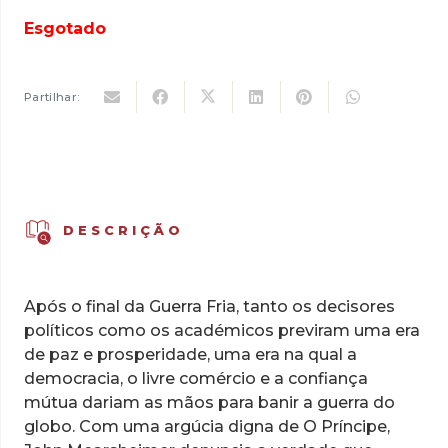
original
atual
Esgotado
era:
é:
41,39 €.
28,97 €.
Partilhar:
DESCRIÇÃO
Após o final da Guerra Fria, tanto os decisores
políticos como os académicos previram uma era
de paz e prosperidade, uma era na qual a
democracia, o livre comércio e a confiança
mútua dariam as mãos para banir a guerra do
globo. Com uma argúcia digna de O Príncipe,