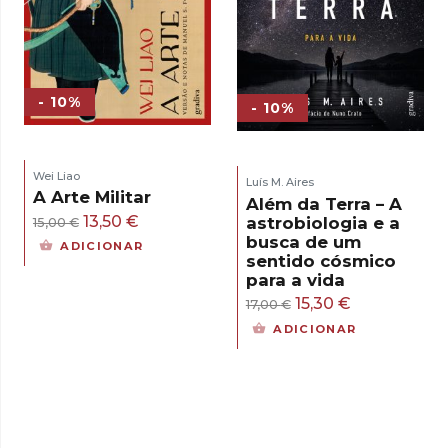
- 10%
- 10%
Wei Liao
Luís M. Aires
A Arte Militar
Além da Terra – A
O
O
13,50
€
astrobiologia e a
15,00
€
busca de um
preço
preço
ADICIONAR
sentido cósmico
original
atual
para a vida
era:
é:
O
O
15,30
€
17,00
€
15,00 €.
13,50 €.
preço
preço
ADICIONAR
original
atual
era:
é:
17,00 €.
15,30 €.