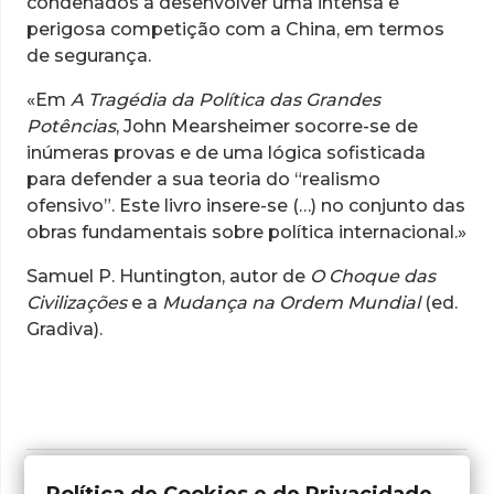
condenados a desenvolver uma intensa e
perigosa competição com a China, em termos
de segurança.
«Em
A Tragédia da Política das Grandes
Potências
, John Mearsheimer socorre-se de
inúmeras provas e de uma lógica sofisticada
para defender a sua teoria do “realismo
ofensivo”. Este livro insere-se (…) no conjunto das
obras fundamentais sobre política internacional.»
Samuel P. Huntington, autor de
O Choque das
Civilizações
e a
Mudança na Ordem Mundial
(ed.
Gradiva).
Adicionar aos Favoritos
Política de Cookies e de Privacidade