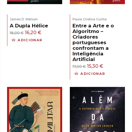
James D. Watson
Paula Cristina Cunha
A Dupla Hélice
Entre a Arte e o
Algoritmo –
O
O
16,20
€
18,00
€
Criadores
preço
preço
ADICIONAR
portugueses
original
atual
confrontam a
Inteligência
era:
é:
Artificial
18,00 €.
16,20 €.
O
O
15,30
€
17,00
€
preço
preço
ADICIONAR
original
atual
era:
é:
17,00 €.
15,30 €.