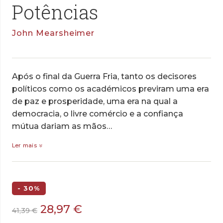
Potências
John Mearsheimer
Após o final da Guerra Fria, tanto os decisores
políticos como os académicos previram uma era
de paz e prosperidade, uma era na qual a
democracia, o livre comércio e a confiança
mútua dariam as mãos…
Ler mais
- 30%
O
O
28,97
€
41,39
€
preço
preço