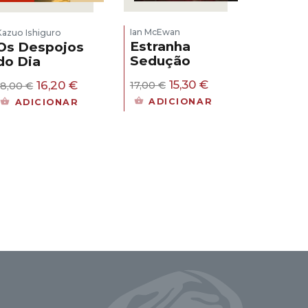
Ian McEwan
Kazuo Ishiguro
Estranha
Os Despojos
Sedução
do Dia
ia
O
O
O
O
15,30
€
16,20
€
17,00
€
18,00
€
preço
preço
preço
preço
ADICIONAR
ADICIONAR
original
atual
original
atual
era:
é:
era:
é:
17,00 €.
15,30 €.
18,00 €.
16,20 €.