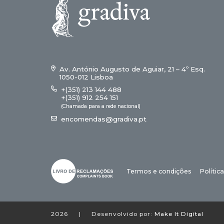
Av. António Augusto de Aguiar, 21 – 4º Esq.
1050-012 Lisboa
+(351) 213 144 488
+(351) 912 254 151
(Chamada para a rede nacional)
encomendas@gradiva.pt
Termos e condições
Polític
2026
|
Desenvolvido por:
Make It Digital