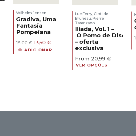
Wilhelm Jensen
Luc Ferry
Clotilde
,
Gradiva, Uma
Bruneau
Pierre
,
Taranzano
Fantasia
Ilíada, Vol. 1 –
Pompeiana
O Pomo de Discórd
eço
– oferta
O
O
al
13,50
€
15,00
€
preço
preço
exclusiva
ADICIONAR
original
atual
30 €.
From
20,99
€
era:
é:
15,00 €.
13,50 €.
VER OPÇÕES