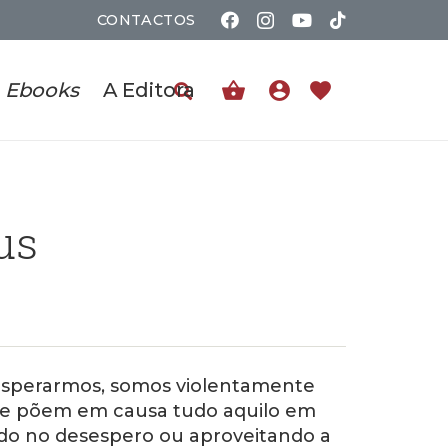
CONTACTOS
shopping_basket
account_circle
favorite
Ebooks
A Editora
us
esperarmos, somos violentamente
e põem em causa tudo aquilo em
do no desespero ou aproveitando a