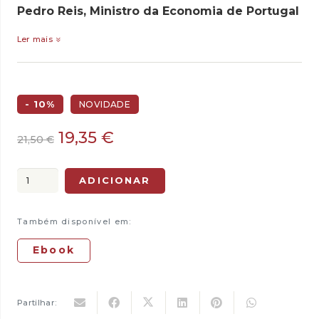
Pedro Reis, Ministro da Economia de Portugal
Ler mais
- 10%
NOVIDADE
O
O
19,35
€
21,50
€
preço
preço
original
atual
Quantidade
ADICIONAR
era:
é:
de
21,50 €.
19,35 €.
A
Também disponível em:
Bíblia
da
Ebook
Internacionalização
Partilhar: