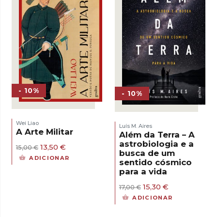
- 10%
- 10%
Wei Liao
Luís M. Aires
A Arte Militar
Além da Terra – A
astrobiologia e a
O
O
13,50
€
15,00
€
busca de um
preço
preço
ADICIONAR
sentido cósmico
original
atual
para a vida
era:
é:
15,00 €.
13,50 €.
O
O
15,30
€
17,00
€
preço
preço
ADICIONAR
original
atual
era:
é: